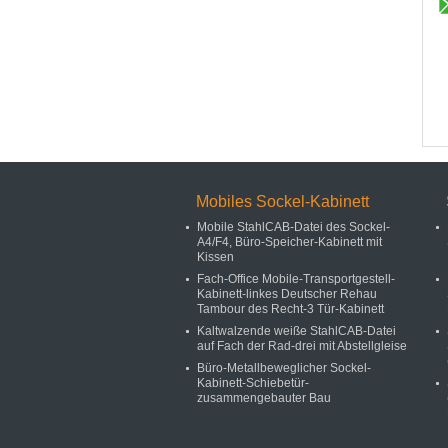
Mobiles Sockel-Kabinett
Mobile StahlCAB-Datei des Sockel-
A4/F4, Büro-Speicher-Kabinett mit
Kissen
Fach-Office Mobile-Transportgestell-
Kabinett-linkes Deutscher Rehau
Tambour des Recht-3 Tür-Kabinett
Kaltwalzende weiße StahlCAB-Datei
auf Fach der Rad-drei mit Abstellgleise
Büro-Metallbeweglicher Sockel-
Kabinett-Schiebetür-
zusammengebauter Bau