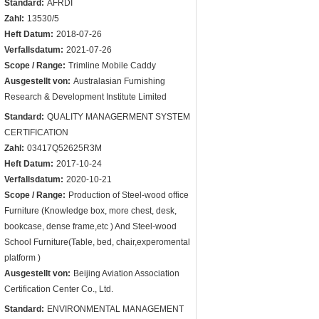
Standard:
AFRDI
Zahl:
13530/5
Heft Datum:
2018-07-26
Verfallsdatum:
2021-07-26
Scope / Range:
Trimline Mobile Caddy
Ausgestellt von:
Australasian Furnishing
Research & Development Institute Limited
Standard:
QUALITY MANAGERMENT SYSTEM
CERTIFICATION
Zahl:
03417Q52625R3M
Heft Datum:
2017-10-24
Verfallsdatum:
2020-10-21
Scope / Range:
Production of Steel-wood office
Furniture (Knowledge box, more chest, desk,
bookcase, dense frame,etc ) And Steel-wood
School Furniture(Table, bed, chair,experomental
platform )
Ausgestellt von:
Beijing Aviation Association
Certification Center Co., Ltd.
Standard:
ENVIRONMENTAL MANAGEMENT