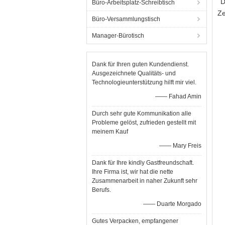
D
Büro-Arbeitsplatz-Schreibtisch
Ze
Büro-Versammlungstisch
Manager-Bürotisch
Dank für Ihren guten Kundendienst.
Ausgezeichnete Qualitäts- und
Technologieunterstützung hilft mir viel.
—— Fahad Amin
Durch sehr gute Kommunikation alle
Probleme gelöst, zufrieden gestellt mit
meinem Kauf
—— Mary Freis
Dank für Ihre kindly Gastfreundschaft.
Ihre Firma ist, wir hat die nette
Zusammenarbeit in naher Zukunft sehr
Berufs.
—— Duarte Morgado
Gutes Verpacken, empfangener