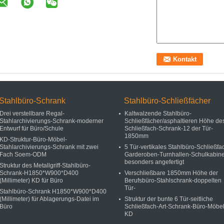
Stahlbüro-Schrank
Stahlbüro-Schließfächer
Drei verstellbare Regal-
Kaltwalzende Stahlbüro-
Stahlarchivierungs-Schrank-moderner
Schließfächer/asphaltieren Höhe de
Entwurf für Büro/Schule
Schließfach-Schrank-12 der Tür-
1850mm
KD-Struktur-Büro-Möbel-
Stahlarchivierungs-Schrank mit zwei
5 Tür-vertikales Stahlbüro-Schließfa
Fach Soem-ODM
Garderoben-Turnhallen-Schulkabine
besonders angefertigt
Struktur des Metallgriff-Stahlbüro-
Schrank-H1850*W900*D400
Verschließbare 1850mm Höhe der
(Millimeter) KD für Büro
Berufsbüro-Stahlschrank-doppelten
Tür-
Stahlbüro-Schrank H1850*W900*D400
(Millimeter) für Ablagerungs-Datei im
Struktur der bunte 6 Tür-seitliche
Büro
Schließfach-Art-Schrank-Büro-Möbel
KD