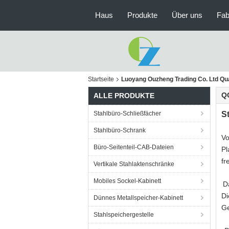
Haus
Produkte
Über uns
Fab
Startseite
Luoyang Ouzheng Trading Co. Ltd Qua
Q
ALLE PRODUKTE
Stahlbüro-Schließfächer
S
Stahlbüro-Schrank
Vo
Büro-Seitenteil-CAB-Dateien
Pl
fre
Vertikale Stahlaktenschränke
Mobiles Sockel-Kabinett
D
Di
Dünnes Metallspeicher-Kabinett
Ge
Stahlspeichergestelle