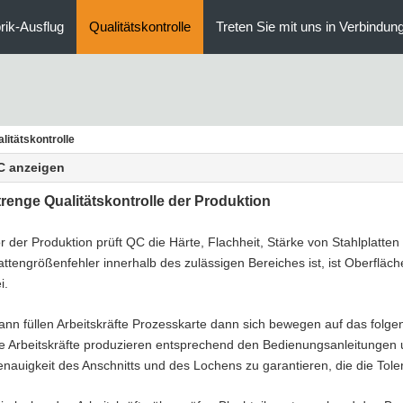
rik-Ausflug
Qualitätskontrolle
Treten Sie mit uns in Verbindun
litätskontrolle
C anzeigen
trenge Qualitätskontrolle der Produktion
r der Produktion prüft QC die Härte, Flachheit, Stärke von Stahlplatten 
attengrößenfehler innerhalb des zulässigen Bereiches ist, ist Oberflä
i.
ann füllen Arbeitskräfte Prozesskarte dann sich bewegen auf das folge
e Arbeitskräfte produzieren entsprechend den Bedienungsanleitungen 
nauigkeit des Anschnitts und des Lochens zu garantieren, die die Tole