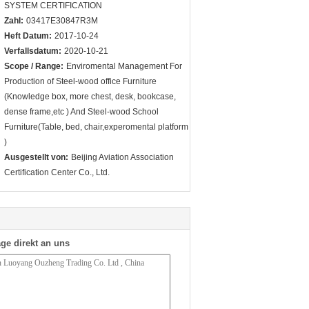
SYSTEM CERTIFICATION
Zahl:
03417E30847R3M
Heft Datum:
2017-10-24
Verfallsdatum:
2020-10-21
Scope / Range:
Enviromental Management For
Production of Steel-wood office Furniture
(Knowledge box, more chest, desk, bookcase,
dense frame,etc ) And Steel-wood School
Furniture(Table, bed, chair,experomental platform
)
Ausgestellt von:
Beijing Aviation Association
Certification Center Co., Ltd.
ge direkt an uns