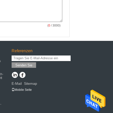
(
0
/ 3000)
Referenzen
s
Senden Sie
ch-
tt
E-Mail
Sitemap
|
Mobile Seite
-