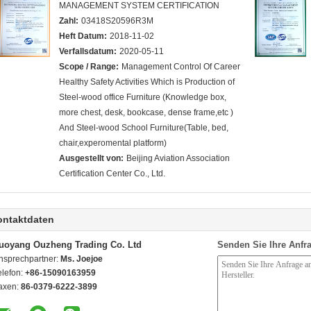
MANAGEMENT SYSTEM CERTIFICATION
Zahl:
03418S20596R3M
Heft Datum:
2018-11-02
Verfallsdatum:
2020-05-11
Scope / Range:
Management Control Of Career
Healthy Safety Activities Which is Production of
Steel-wood office Furniture (Knowledge box,
more chest, desk, bookcase, dense frame,etc )
And Steel-wood School Furniture(Table, bed,
chair,experomental platform)
Ausgestellt von:
Beijing Aviation Association
Certification Center Co., Ltd.
ontaktdaten
uoyang Ouzheng Trading Co. Ltd
Senden Sie Ihre Anfra
nsprechpartner:
Ms. Joejoe
elefon:
+86-15090163959
axen:
86-0379-6222-3899