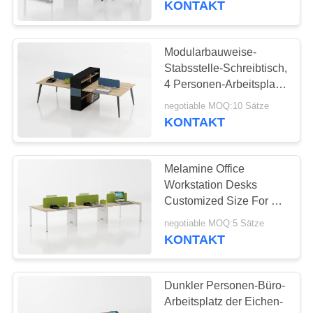
KONTAKT
8
Büro-
Modularbauweise-
Stabsstelle-Schreibtisch,
Versammlungstisch
4 Personen-Arbeitsplatz-
Tabelle mit mittlerem
negotiable MOQ:10 Sätze
Kabinett
KONTAKT
Melamine Office
11
Workstation Desks
Customized Size For 6
Manager-Bürotisch
Person
negotiable MOQ:5 Sätze
KONTAKT
Dunkler Personen-Büro-
Arbeitsplatz der Eichen-