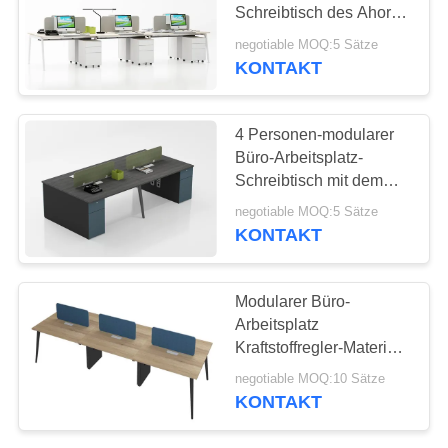
Schreibtisch des Ahorn-
SITEMAP
Angestellt-6, moderner
negotiable MOQ:5 Sätze
Büro-Fach-Schreibtisch
KONTAKT
247
PRIVACY
Mobiles Sockel-
POLICY
4 Personen-modularer
Kabinett
Büro-Arbeitsplatz-
Schreibtisch mit dem
Metallbein und
negotiable MOQ:5 Sätze
hölzernem Kabinett
KONTAKT
60
Modularer Büro-
Dünnes
Arbeitsplatz
Kraftstoffregler-Material-
Metallspeicher-
4 Pax, Büropersonal-
negotiable MOQ:10 Sätze
Schreibtisch
Kabinett
KONTAKT
kundengebundene
Größe