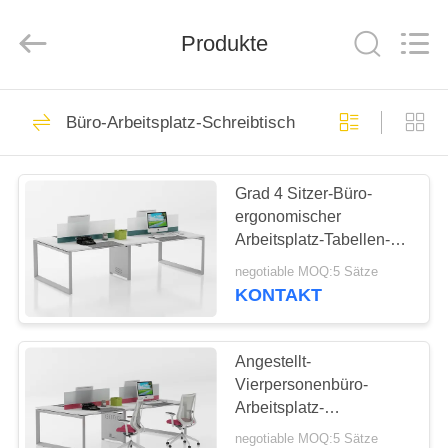
Ouzheng
Trading
Co.
Produkte
Ltd.
All
Rights
Reserved.
HAUS
194
Büro-Arbeitsplatz-Schreibtisch
Stahlbüro-
PRODUKTE
Schließfächer
Grad 4 Sitzer-Büro-
ergonomischer
ÜBER
Arbeitsplatz-Tabellen-
UNS
Schreibtisch-linearer
negotiable MOQ:5 Sätze
offener E0 für Personal
KONTAKT
198
FABRIK-
AUSFLUG
Angestellt-
Stahlbüro-Schrank
Vierpersonenbüro-
Arbeitsplatz-
QUALITÄTSKONTROLLE
Schreibtisch/modulare
negotiable MOQ:5 Sätze