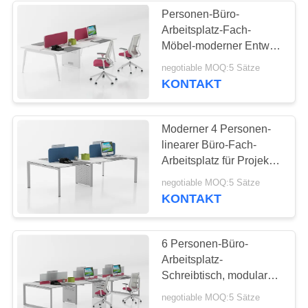
Personen-Büro-
Arbeitsplatz-Fach-
16
Möbel-moderner Entwurf
der Werbungs-4
negotiable MOQ:5 Sätze
Stahlspeichergestelle
KONTAKT
Moderner 4 Personen-
linearer Büro-Fach-
Arbeitsplatz für Projekt-
Entwurf
44
negotiable MOQ:5 Sätze
KONTAKT
Büro-Arbeitsplatz-
Schreibtisch
6 Personen-Büro-
Arbeitsplatz-
Schreibtisch, modulares
Büro-Fach-Tabelle
negotiable MOQ:5 Sätze
Soem/ODM