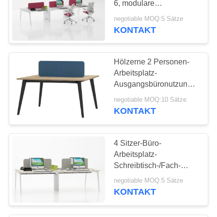
6, modulare
Schreibtisch-Fächer
negotiable MOQ:5 Sätze
KONTAKT
Hölzerne 2 Personen-
Arbeitsplatz-
Ausgangsbüronutzungs-
zeitgenössische
negotiable MOQ:10 Sätze
Hitzebeständigkeit
KONTAKT
4 Sitzer-Büro-
Arbeitsplatz-
Schreibtisch-/Fach-
Arbeitsplatz-Tabellen-
negotiable MOQ:5 Sätze
Licht-Eichen-Farbe
KONTAKT