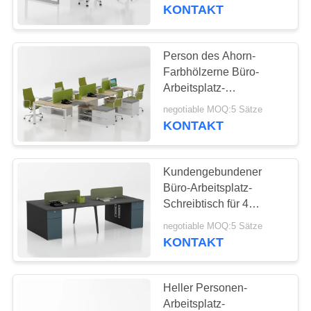
Arbeitsplatz-Tabelle
KONTAKT
TRETEN
SIE
Person des Ahorn-
54
MIT
Farbhölzerne Büro-
Büro-Seitenteil-
Arbeitsplatz-
UNS
Schreibtisch-Möbel-
CAB-Dateien
negotiable MOQ:5 Sätze
IN
Melamin-Fach-6
KONTAKT
VERBINDUNG
Kundengebundener
NACHRICHTEN
Büro-Arbeitsplatz-
Schreibtisch für 4
68
Personen, modulare
FORDERN
negotiable MOQ:5 Sätze
Vertikale
Arbeitsplatz-Möbel
KONTAKT
SIE
Stahlaktenschränke
EIN
Heller Personen-
ZITAT
Arbeitsplatz-