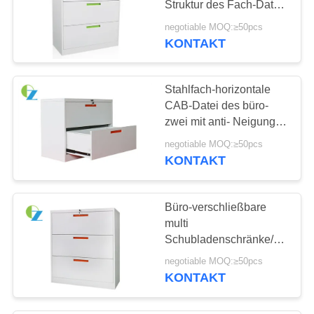
Struktur des Fach-Datei-
Aufbewahrungsmöbel-
negotiable MOQ:≥50pcs
KD
KONTAKT
Stahlfach-horizontale
CAB-Datei des büro-
zwei mit anti- Neigungs-
Funktion
negotiable MOQ:≥50pcs
KONTAKT
Büro-verschließbare
multi
Schubladenschränke/Stahlbre
der aktenspeicherungs-
negotiable MOQ:≥50pcs
Kabinett-900mm
KONTAKT