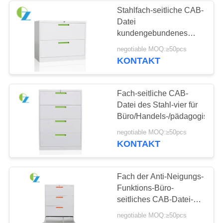
Stahlfach-seitliche CAB-
Datei
16
kundengebundenes
Farbe-Soem des büro-2
negotiable MOQ:≥50pcs
Stahlspeichergestelle
verfügbar
KONTAKT
Fach-seitliche CAB-
Datei des Stahl-vier für
Büro/Handels-/pädagogisch
44
negotiable MOQ:≥50pcs
KONTAKT
Büro-Arbeitsplatz-
Schreibtisch
Fach der Anti-Neigungs-
Funktions-Büro-
seitliches CAB-Datei-
vier für Angestellt-
negotiable MOQ:≥50pcs
Personal