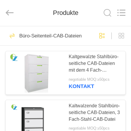
Ouzheng
Trading
Co.
Produkte
Ltd.
All
Rights
Reserved.
HAUS
194
Büro-Seitenteil-CAB-Dateien
Stahlbüro-
PRODUKTE
Schließfächer
Kaltgewalzte Stahlbüro-
seitliche CAB-Dateien
ÜBER
mit dem 4 Fach-
UNS
modernen Entwurf
negotiable MOQ:≥50pcs
KONTAKT
198
FABRIK-
AUSFLUG
Kaltwalzende Stahlbüro-
Stahlbüro-Schrank
seitliche CAB-Dateien, 3
Fach-Stahl-CAB-Datei
QUALITÄTSKONTROLLE
negotiable MOQ:≥50pcs