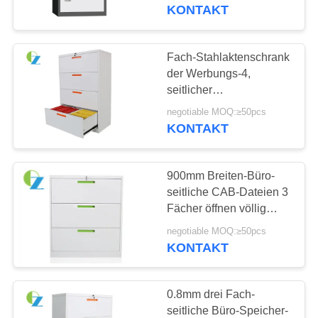
KONTAKT
TRETEN
SIE
Fach-Stahlaktenschrank
54
MIT
der Werbungs-4,
Büro-Seitenteil-
seitlicher
UNS
Aktenspeicherungs-
CAB-Dateien
negotiable MOQ:≥50pcs
IN
Kabinett-Staub-Beweis
KONTAKT
VERBINDUNG
900mm Breiten-Büro-
NACHRICHTEN
seitliche CAB-Dateien 3
Fächer öffnen völlig
68
Soem/ODM
FORDERN
negotiable MOQ:≥50pcs
Vertikale
KONTAKT
SIE
Stahlaktenschränke
EIN
0.8mm drei Fach-
ZITAT
seitliche Büro-Speicher-