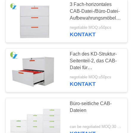
3 Fach-horizontales
CAB-Datei-/Büro-Datei-
Aufbewahrungsmöbel
staubdicht
negotiable MOQ:≥50pcs
KONTAKT
Fach des KD-Struktur-
Seitenteil-2, das CAB-
Datei für
Schule/Büro/Hositpal
negotiable MOQ:≥50pcs
zuschließt
KONTAKT
Büro-seitliche CAB-
Dateien
can be negotiated MOQ:30 Stück