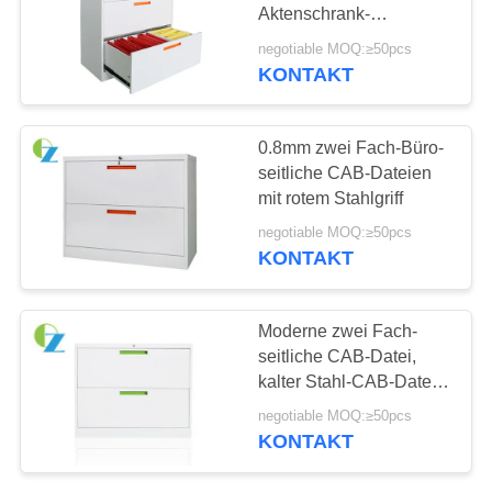
Aktenschrank-
SITEMAP
kundenspezifischer
negotiable MOQ:≥50pcs
Logo-Entwurf
KONTAKT
247
PRIVACY
Mobiles Sockel-
POLICY
0.8mm zwei Fach-Büro-
Kabinett
seitliche CAB-Dateien
mit rotem Stahlgriff
negotiable MOQ:≥50pcs
KONTAKT
60
Moderne zwei Fach-
Dünnes
seitliche CAB-Datei,
kalter Stahl-CAB-Datei-
Metallspeicher-
Weiß-Farbe
negotiable MOQ:≥50pcs
Kabinett
KONTAKT