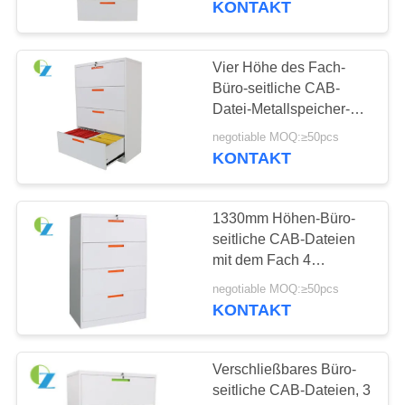
KONTAKT
8
Büro-
Vier Höhe des Fach-
Büro-seitliche CAB-
Versammlungstisch
Datei-Metallspeicher-
Kabinett-1330mm
negotiable MOQ:≥50pcs
KONTAKT
1330mm Höhen-Büro-
11
seitliche CAB-Dateien
mit dem Fach 4
Manager-Bürotisch
Multifunktions
negotiable MOQ:≥50pcs
KONTAKT
Verschließbares Büro-
seitliche CAB-Dateien, 3