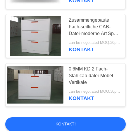
KONTAKT
Zusammengebaute
Fach-seitliche CAB-
Datei-moderne Art Spcc
3
can be negotiated MOQ:30pcs
KONTAKT
0.6MM KD 2 Fach-
Stahlcab-datei-Möbel-
Vertikale
can be negotiated MOQ:30pcs
KONTAKT
KONTAKT!