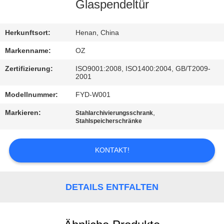
Glaspendeltür
TRETEN
SIE
Herkunftsort:
Henan, China
MIT
Markenname:
OZ
UNS
Zertifizierung:
ISO9001:2008, ISO1400:2004, GB/T2009-
2001
IN
Modellnummer:
FYD-W001
VERBINDUNG
Markieren:
,
Stahlarchivierungsschrank
Stahlspeicherschränke
NACHRICHTEN
KONTAKT!
FORDERN
SIE
DETAILS ENTFALTEN
EIN
ZITAT