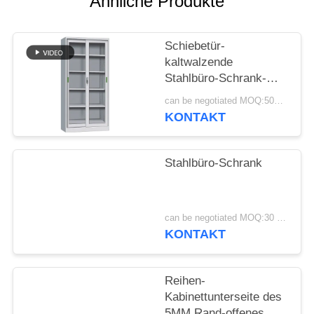
Ähnliche Produkte
SITEMAP
Schiebetür-
kaltwalzende
PRIVACY
Stahlbüro-Schrank-
POLICY
Hersteller
can be negotiated MOQ:50PCS
KONTAKT
Stahlbüro-Schrank
can be negotiated MOQ:30 Stück
KONTAKT
Reihen-
Kabinettunterseite des
5MM Rand-offenes