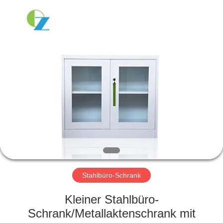
Ouzheng
Trading
Co.
Ltd.
All
Rights
Reserved.
HAUS
PRODUKTE
ÜBER
UNS
FABRIK-
AUSFLUG
Stahlbüro-Schrank
Kleiner Stahlbüro-
QUALITÄTSKONTROLLE
Schrank/Metallaktenschrank mit