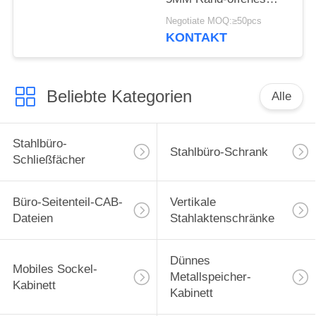
Regal-Stahlbüro-
Negotiate MOQ:≥50pcs
Schrank-weiße Fleck-2
KONTAKT
offen
Beliebte Kategorien
Alle
Stahlbüro-
Stahlbüro-Schrank
Schließfächer
Büro-Seitenteil-CAB-
Vertikale
Dateien
Stahlaktenschränke
Dünnes
Mobiles Sockel-
Metallspeicher-
Kabinett
Kabinett