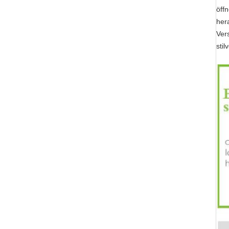
öff
her
Ver
sti