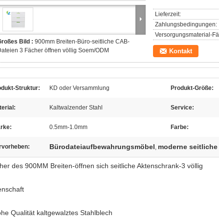
Lieferzeit:
Zahlungsbedingungen:
Versorgungsmaterial-Fäh
roßes Bild :
900mm Breiten-Büro-seitliche CAB-
ateien 3 Fächer öffnen völlig Soem/ODM
Kontakt
dukt-Struktur:
KD oder Versammlung
Produkt-Größe:
erial:
Kaltwalzender Stahl
Service:
rke:
0.5mm-1.0mm
Farbe:
Bürodateiaufbewahrungsmöbel
moderne seitliche
rvorheben:
,
her des 900MM Breiten-öffnen sich seitliche Aktenschrank-3 völlig
enschaft
ohe Qualität kaltgewalztes Stahlblech