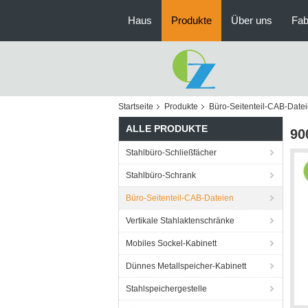
Haus
Produkte
Über uns
Fab
Startseite
Produkte
Büro-Seitenteil-CAB-Date
ALLE PRODUKTE
90
Stahlbüro-Schließfächer
Stahlbüro-Schrank
Büro-Seitenteil-CAB-Dateien
Vertikale Stahlaktenschränke
Mobiles Sockel-Kabinett
Dünnes Metallspeicher-Kabinett
Stahlspeichergestelle