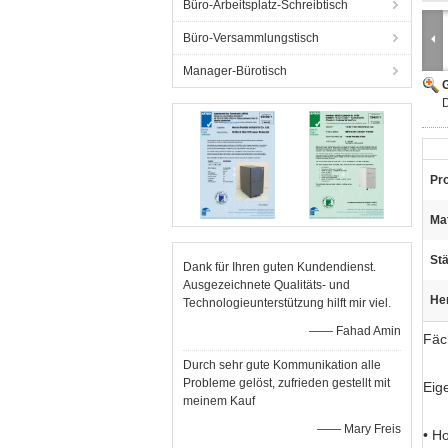
Büro-Arbeitsplatz-Schreibtisch
Büro-Versammlungstisch
Manager-Bürotisch
G
D
Pro
Mat
Stä
Dank für Ihren guten Kundendienst.
Ausgezeichnete Qualitäts- und
He
Technologieunterstützung hilft mir viel.
—— Fahad Amin
Fäc
Durch sehr gute Kommunikation alle
Probleme gelöst, zufrieden gestellt mit
Eig
meinem Kauf
—— Mary Freis
• H