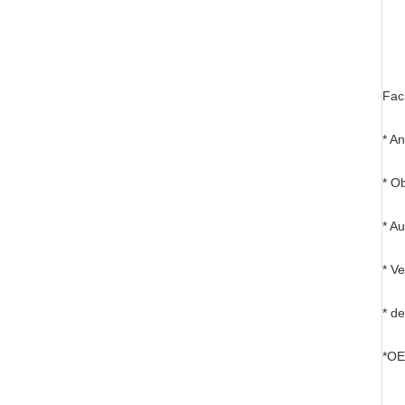
Fac
* A
* O
* A
* Ve
* d
*OE