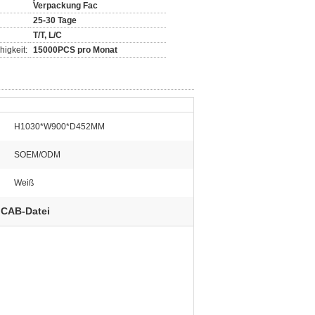
Verpackung Fac
25-30 Tage
T/T, L/C
igkeit:
15000PCS pro Monat
H1030*W900*D452MM
SOEM/ODM
Weiß
 CAB-Datei