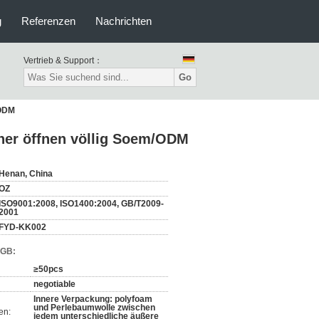
g
Referenzen
Nachrichten
Vertrieb & Support：
Go
/ODM
her öffnen völlig Soem/ODM
Henan, China
OZ
ISO9001:2008, ISO1400:2004, GB/T2009-
2001
FYD-KK002
AGB:
≥50pcs
negotiable
Innere Verpackung: polyfoam
und Perlebaumwolle zwischen
en:
jedem unterschiedliche äußere