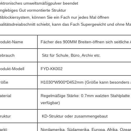
lektronisches umweltsmäßigpulver beendet
anglebiges Gut vormontierte Struktur
ntiblockiersystem, können Sie ein Fach nur jedes Mal öffnen
ualitätsdreiabschnitt schiebt, kann das Fach Supergewicht und ohne M
rodukt-Name
Fächer des 900MM Breiten-öffnen sich seitliche 
ebrauch
Sitz für Schule, Büro, Archiv etc.
rodukt-Modell
FYD-KK002
röße
H1030*W900*D452mm (Größe kann besonders an
terial
Regelmäßige Stärke: 0.7mm walzten Stahlplatte k
verfügbar)
truktur
KD-Struktur oder zusammengebaut
arkt:
Nordamerika, Südamerika, Europa, Afrika, Ozeani