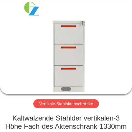
Ouzheng
Trading
Co.
Ltd.
All
Rights
Reserved.
HAUS
PRODUKTE
ÜBER
UNS
FABRIK-
AUSFLUG
Vertikale Stahlaktenschränke
Kaltwalzende Stahlder vertikalen-3
QUALITÄTSKONTROLLE
Höhe Fach-des Aktenschrank-1330mm