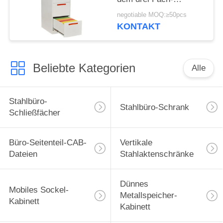
modernen Entwurf
negotiable MOQ:≥50pcs
KONTAKT
Beliebte Kategorien
Alle
Stahlbüro-
Stahlbüro-Schrank
Schließfächer
Büro-Seitenteil-CAB-
Vertikale
Dateien
Stahlaktenschränke
Dünnes
Mobiles Sockel-
Metallspeicher-
Kabinett
Kabinett