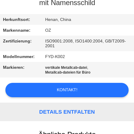
mit Namensschild
TRETEN
SIE
Herkunftsort:
Henan, China
MIT
Markenname:
OZ
UNS
Zertifizierung:
ISO9001:2008, ISO1400:2004, GB/T2009-
2001
IN
Modellnummer:
FYD-K002
VERBINDUNG
Markieren:
,
vertikale Metallcab-datei
Metallcab-dateien für Büro
NACHRICHTEN
KONTAKT!
FORDERN
SIE
DETAILS ENTFALTEN
EIN
ZITAT