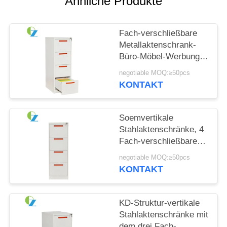
Ähnliche Produkte
SITEMAP
Fach-verschließbare
Metallaktenschrank-
PRIVACY
Büro-Möbel-Werbung
POLICY
der Vertikalen-4
negotiable MOQ:≥50pcs
KONTAKT
Soemvertikale
Stahlaktenschränke, 4
Fach-verschließbares
Aktenspeicherungs-
negotiable MOQ:≥50pcs
Kabinett
KONTAKT
KD-Struktur-vertikale
Stahlaktenschränke mit
dem drei Fach-