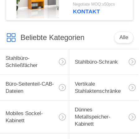
Regal-Stahlbüro-
Negotiate MOQ:≥50pcs
Schrank-weiße Fleck-2
KONTAKT
offen
Beliebte Kategorien
Alle
Stahlbüro-
Stahlbüro-Schrank
Schließfächer
Büro-Seitenteil-CAB-
Vertikale
Dateien
Stahlaktenschränke
Dünnes
Mobiles Sockel-
Metallspeicher-
Kabinett
Kabinett