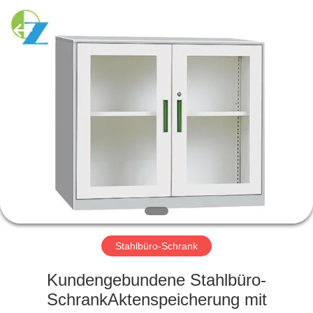
Ouzheng
Trading
Co.
Ltd.
All
Rights
Reserved.
HAUS
PRODUKTE
ÜBER
UNS
FABRIK-
AUSFLUG
Stahlbüro-Schrank
Kundengebundene Stahlbüro-
QUALITÄTSKONTROLLE
SchrankAktenspeicherung mit