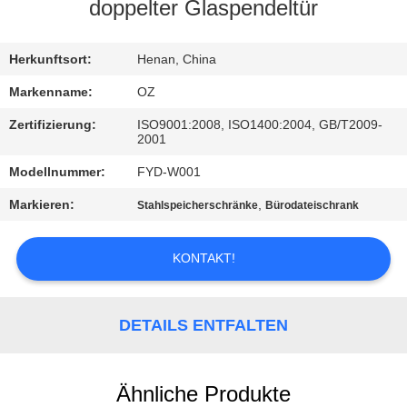
doppelter Glaspendeltür
TRETEN
SIE
Herkunftsort:
Henan, China
MIT
Markenname:
OZ
UNS
Zertifizierung:
ISO9001:2008, ISO1400:2004, GB/T2009-
2001
IN
Modellnummer:
FYD-W001
VERBINDUNG
Markieren:
,
Stahlspeicherschränke
Bürodateischrank
NACHRICHTEN
KONTAKT!
FORDERN
SIE
DETAILS ENTFALTEN
EIN
ZITAT
Ähnliche Produkte