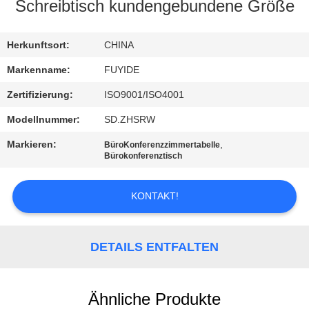
Schreibtisch kundengebundene Größe
TRETEN
SIE
Herkunftsort:
CHINA
MIT
Markenname:
FUYIDE
UNS
Zertifizierung:
ISO9001/ISO4001
IN
Modellnummer:
SD.ZHSRW
VERBINDUNG
Markieren:
,
BüroKonferenzzimmertabelle
Bürokonferenztisch
NACHRICHTEN
KONTAKT!
FORDERN
SIE
DETAILS ENTFALTEN
EIN
ZITAT
Ähnliche Produkte