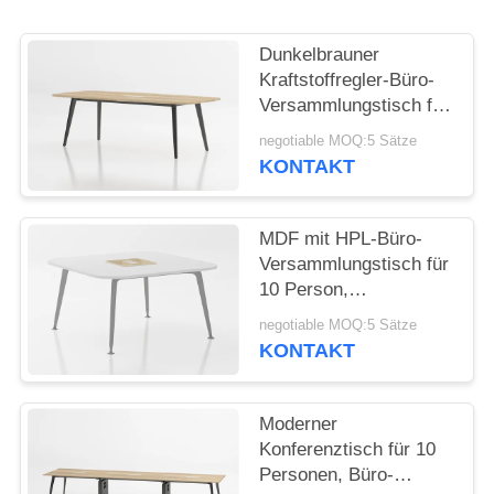
SITEMAP
Dunkelbrauner
Kraftstoffregler-Büro-
Versammlungstisch für
PRIVACY
Personen-Gebrauch
negotiable MOQ:5 Sätze
POLICY
des Konferenzsaal-6
KONTAKT
MDF mit HPL-Büro-
Versammlungstisch für
10 Person,
Konferenzsaal-
negotiable MOQ:5 Sätze
Schreibtisch
KONTAKT
Moderner
Konferenztisch für 10
Personen, Büro-