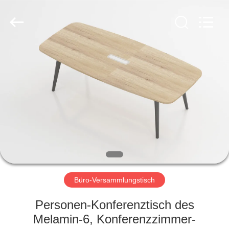
Ouzheng
Trading
Co.
Ltd.
All
Rights
Reserved.
HAUS
PRODUKTE
ÜBER
UNS
FABRIK-
AUSFLUG
Büro-Versammlungstisch
Personen-Konferenztisch des
QUALITÄTSKONTROLLE
Melamin-6, Konferenzzimmer-