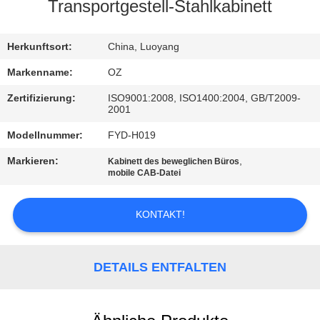
Transportgestell-Stahlkabinett
TRETEN
SIE
Herkunftsort:
China, Luoyang
MIT
Markenname:
OZ
UNS
Zertifizierung:
ISO9001:2008, ISO1400:2004, GB/T2009-
2001
IN
Modellnummer:
FYD-H019
VERBINDUNG
Markieren:
,
Kabinett des beweglichen Büros
mobile CAB-Datei
NACHRICHTEN
KONTAKT!
FORDERN
SIE
DETAILS ENTFALTEN
EIN
ZITAT