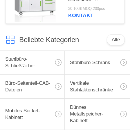
zusammengebauter
30-100$ MOQ:200pcs
Bau
KONTAKT
Beliebte Kategorien
Alle
Stahlbüro-
Stahlbüro-Schrank
Schließfächer
Büro-Seitenteil-CAB-
Vertikale
Dateien
Stahlaktenschränke
Dünnes
Mobiles Sockel-
Metallspeicher-
Kabinett
Kabinett