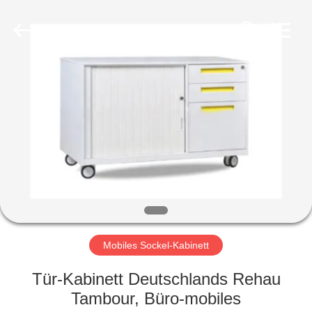
Ouzheng
Trading
Co.
Ltd.
All
Rights
Reserved.
HAUS
PRODUKTE
ÜBER
UNS
FABRIK-
AUSFLUG
Mobiles Sockel-Kabinett
Tür-Kabinett Deutschlands Rehau
QUALITÄTSKONTROLLE
Tambour, Büro-mobiles