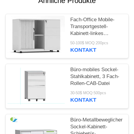
Ähnliche Produkte
SITEMAP
Fach-Office Mobile-
Transportgestell-
PRIVACY
Kabinett-linkes
POLICY
Deutscher Rehau
50-100$ MOQ:200pcs
Tambour des Recht-3
KONTAKT
Tür-Kabinett
Büro-mobiles Sockel-
Stahlkabinett, 3 Fach-
Rollen-CAB-Datei
30-50$ MOQ:500pcs
KONTAKT
Büro-Metallbeweglicher
Sockel-Kabinett-
Schiebetür-