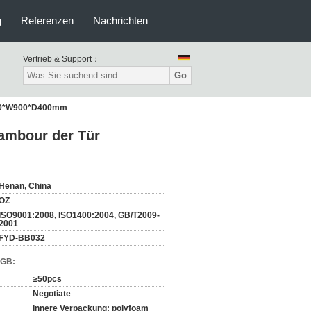
g
Referenzen
Nachrichten
Vertrieb & Support：
Go
1850*W900*D400mm
ambour der Tür
Henan, China
OZ
ISO9001:2008, ISO1400:2004, GB/T2009-
2001
FYD-BB032
AGB:
≥50pcs
Negotiate
Innere Verpackung: polyfoam