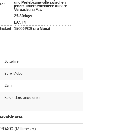
und Perlebaumwolle zwischen
en:
jedem unterschiedliche äußere
Verpackung Fac
25-30days
L/C, T/T
igkeit:
15000PCS pro Monat
10 Jahre
Büro-Möbel
12mm
Besonders angefertigt
rkabinette
*D400 (Millimeter)