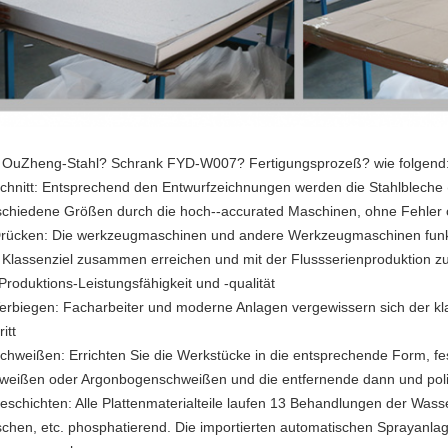
 OuZheng-Stahl? Schrank FYD-W007? Fertigungsprozeß? wie folgend
Schnitt: Entsprechend den Entwurfzeichnungen werden die Stahlbleche (
schiedene Größen durch die hoch--accurated Maschinen, ohne Fehler 
Drücken: Die werkzeugmaschinen und andere Werkzeugmaschinen funk
 Klassenziel zusammen erreichen und mit der Flussserienproduktion z
Produktions-Leistungsfähigkeit und -qualität
Verbiegen: Facharbeiter und moderne Anlagen vergewissern sich der k
ritt
Schweißen: Errichten Sie die Werkstücke in die entsprechende Form, f
weißen oder Argonbogenschweißen und die entfernende dann und polie
Beschichten: Alle Plattenmaterialteile laufen 13 Behandlungen der Wass
chen, etc. phosphatierend. Die importierten automatischen Sprayanla