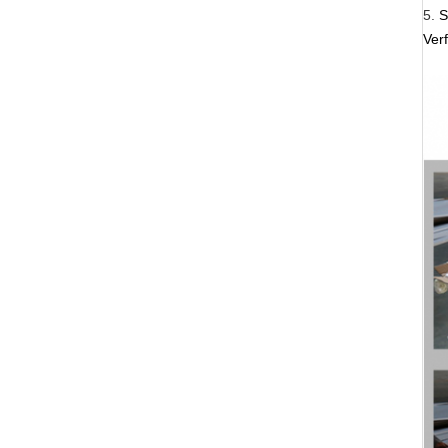
5.
S
Ver