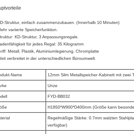
ptvorteile
KD-Struktur, einfach zusammenzubauen. (Innerhalb 10 Minuten)
ehr variierte Speicherfunktion.
Struktur: KD-Struktur, 3 Anpassungsregale.
Ladenfähigkeit für jedes Regal: 35 Kilogramm
riff: Metall, Plastik, Aluminiumlegierung, Chromplatte
Weit verbreitet in der unterschiedlichen Büroumwelt.
odukt-Name
12mm Silm Metallspeicher-Kabinett mit zwei
rke
Unze
dell
FYD-BB032
öße
H1850*W900*D400mm (Größe kann besonders
terial
Regelmäßige Stärke: 0.7mm walzten Stahlplat
verfügbar)