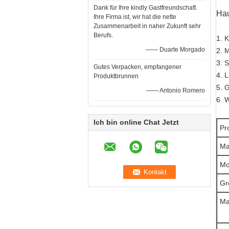
Dank für Ihre kindly Gastfreundschaft.
Hau
Ihre Firma ist, wir hat die nette
Zusammenarbeit in naher Zukunft sehr
Berufs.
1. 
—— Duarte Morgado
2. M
3. 
Gutes Verpacken, empfangener
4. 
Produktbrunnen
5. G
—— Antonio Romero
6. 
Ich bin online Chat Jetzt
Pr
Ma
Mo
Gr
Ma