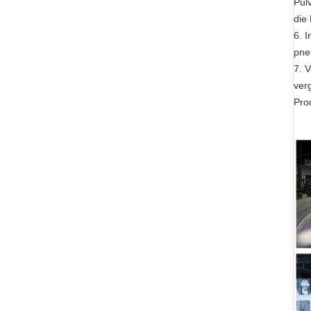
Pul
die
6. I
pne
7. 
ver
Pro