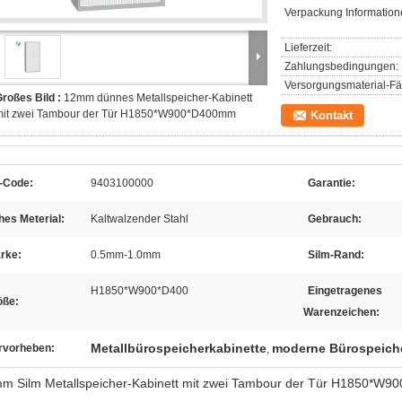
Verpackung Information
Lieferzeit:
Zahlungsbedingungen:
Versorgungsmaterial-Fäh
roßes Bild :
12mm dünnes Metallspeicher-Kabinett
mit zwei Tambour der Tür H1850*W900*D400mm
Kontakt
-Code:
9403100000
Garantie:
es Meterial:
Kaltwalzender Stahl
Gebrauch:
rke:
0.5mm-1.0mm
Silm-Rand:
H1850*W900*D400
Eingetragenes
öße:
Warenzeichen:
Metallbürospeicherkabinette
moderne Bürospeiche
rvorheben:
,
m Silm Metallspeicher-Kabinett mit zwei Tambour der Tür H1850*W900