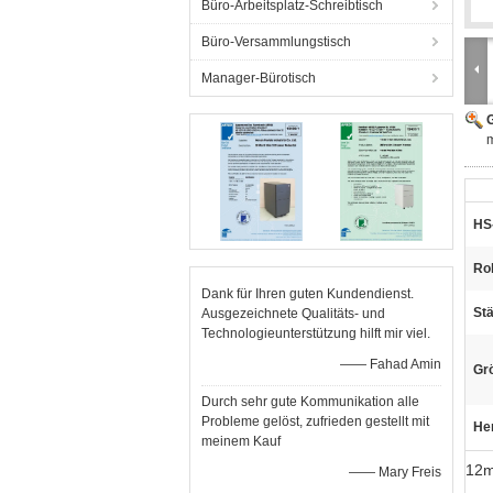
Büro-Arbeitsplatz-Schreibtisch
Büro-Versammlungstisch
Manager-Bürotisch
G
HS
Roh
Dank für Ihren guten Kundendienst.
Stä
Ausgezeichnete Qualitäts- und
Technologieunterstützung hilft mir viel.
—— Fahad Amin
Gr
Durch sehr gute Kommunikation alle
Probleme gelöst, zufrieden gestellt mit
He
meinem Kauf
12m
—— Mary Freis