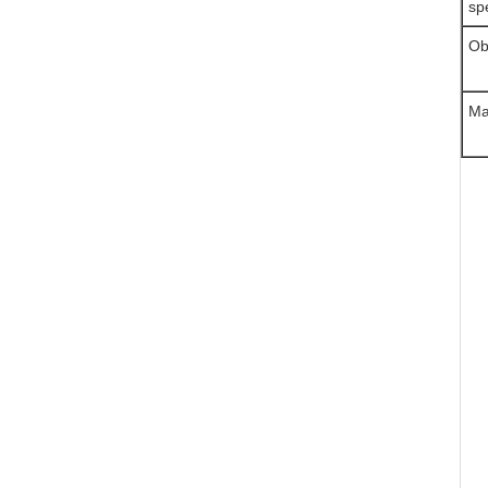
sp
Ob
Ma