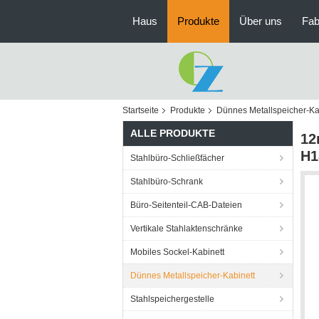
Haus
Produkte
Über uns
Fab
Startseite
Produkte
Dünnes Metallspeicher-Ka
ALLE PRODUKTE
12
H1
Stahlbüro-Schließfächer
Stahlbüro-Schrank
Büro-Seitenteil-CAB-Dateien
Vertikale Stahlaktenschränke
Mobiles Sockel-Kabinett
Dünnes Metallspeicher-Kabinett
Stahlspeichergestelle