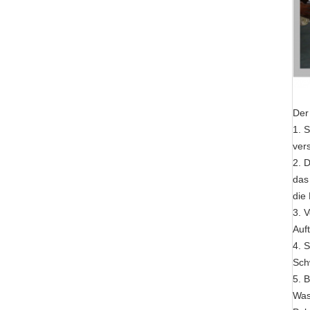
Der
1. 
ver
2. 
das
die 
3. 
Auft
4. 
Sch
5. 
Was