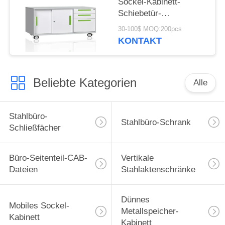
Sockel-Kabinett-
Schiebetür-
zusammengebauter
30-100$ MOQ:200pcs
Bau
KONTAKT
Beliebte Kategorien
Alle
Stahlbüro-
Stahlbüro-Schrank
Schließfächer
Büro-Seitenteil-CAB-
Vertikale
Dateien
Stahlaktenschränke
Dünnes
Mobiles Sockel-
Metallspeicher-
Kabinett
Kabinett