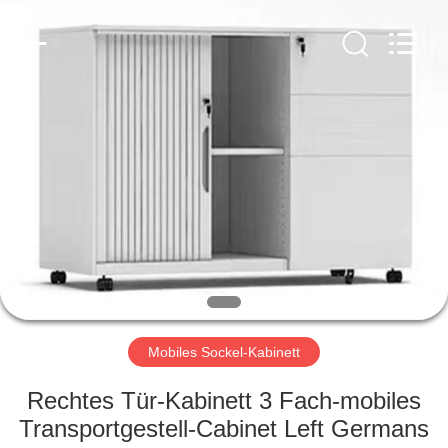
Ouzheng
Trading
Co.
Ltd.
All
Rights
Reserved.
HAUS
PRODUKTE
ÜBER
UNS
FABRIK-
AUSFLUG
Mobiles Sockel-Kabinett
Rechtes Tür-Kabinett 3 Fach-mobiles
QUALITÄTSKONTROLLE
Transportgestell-Cabinet Left Germans