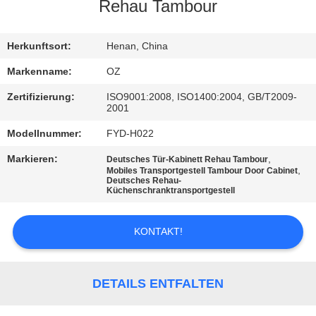
Rehau Tambour
TRETEN
SIE
Herkunftsort:
Henan, China
MIT
Markenname:
OZ
UNS
Zertifizierung:
ISO9001:2008, ISO1400:2004, GB/T2009-
2001
IN
Modellnummer:
FYD-H022
VERBINDUNG
Markieren:
,
Deutsches Tür-Kabinett Rehau Tambour
,
Mobiles Transportgestell Tambour Door Cabinet
Deutsches Rehau-
NACHRICHTEN
Küchenschranktransportgestell
FORDERN
KONTAKT!
SIE
EIN
DETAILS ENTFALTEN
ZITAT