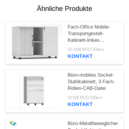
Ähnliche Produkte
SITEMAP
Fach-Office Mobile-
PRIVACY
Transportgestell-
POLICY
Kabinett-linkes
Deutscher Rehau
50-100$ MOQ:200pcs
Tambour des Recht-3
KONTAKT
Tür-Kabinett
Büro-mobiles Sockel-
Stahlkabinett, 3 Fach-
Rollen-CAB-Datei
30-50$ MOQ:500pcs
KONTAKT
Büro-Metallbeweglicher