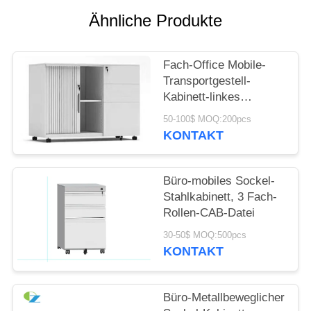
Ähnliche Produkte
SITEMAP
Fach-Office Mobile-
PRIVACY
Transportgestell-
POLICY
Kabinett-linkes
Deutscher Rehau
50-100$ MOQ:200pcs
Tambour des Recht-3
KONTAKT
Tür-Kabinett
Büro-mobiles Sockel-
Stahlkabinett, 3 Fach-
Rollen-CAB-Datei
30-50$ MOQ:500pcs
KONTAKT
Büro-Metallbeweglicher