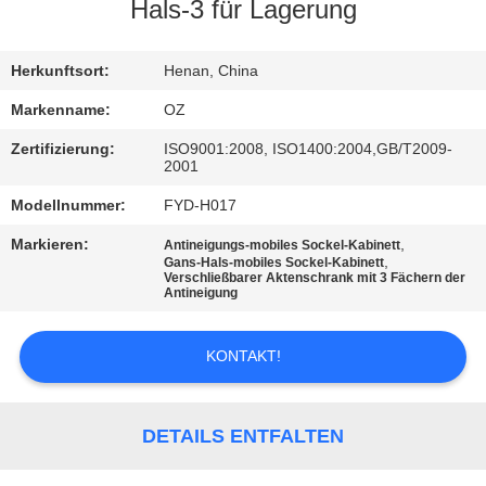
Hals-3 für Lagerung
TRETEN
SIE
Herkunftsort:
Henan, China
MIT
Markenname:
OZ
UNS
Zertifizierung:
ISO9001:2008, ISO1400:2004,GB/T2009-
2001
IN
Modellnummer:
FYD-H017
VERBINDUNG
Markieren:
,
Antineigungs-mobiles Sockel-Kabinett
,
Gans-Hals-mobiles Sockel-Kabinett
Verschließbarer Aktenschrank mit 3 Fächern der
NACHRICHTEN
Antineigung
FORDERN
KONTAKT!
SIE
EIN
DETAILS ENTFALTEN
ZITAT