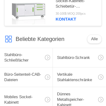
Sockel-Kabinett-
Schiebetür-
zusammengebauter
30-100$ MOQ:200pcs
Bau
KONTAKT
Beliebte Kategorien
Alle
Stahlbüro-
Stahlbüro-Schrank
Schließfächer
Büro-Seitenteil-CAB-
Vertikale
Dateien
Stahlaktenschränke
Dünnes
Mobiles Sockel-
Metallspeicher-
Kabinett
Kabinett