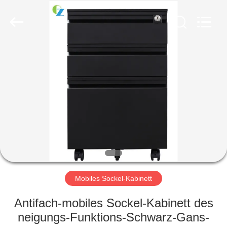
Ouzheng
Trading
Co.
Ltd.
All
Rights
Reserved.
HAUS
PRODUKTE
ÜBER
UNS
FABRIK-
AUSFLUG
Mobiles Sockel-Kabinett
Antifach-mobiles Sockel-Kabinett des
QUALITÄTSKONTROLLE
neigungs-Funktions-Schwarz-Gans-