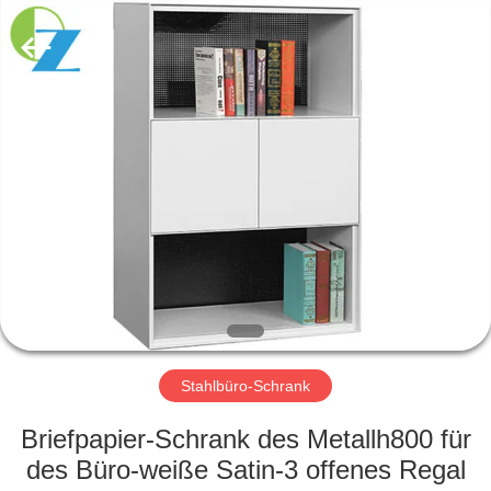
Ouzheng
Trading
Co.
Ltd.
All
Rights
Reserved.
HAUS
PRODUKTE
ÜBER
UNS
FABRIK-
AUSFLUG
Stahlbüro-Schrank
Briefpapier-Schrank des Metallh800 für
QUALITÄTSKONTROLLE
des Büro-weiße Satin-3 offenes Regal