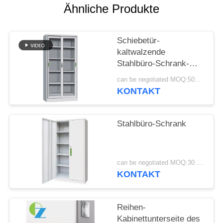
Ähnliche Produkte
SITEMAP
Schiebetür-
PRIVACY
kaltwalzende
Stahlbüro-Schrank-
POLICY
Hersteller
can be negotiated MOQ:50PCS
KONTAKT
Stahlbüro-Schrank
can be negotiated MOQ:30 Stück
KONTAKT
Reihen-
Kabinettunterseite des