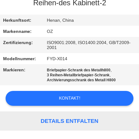
Reihen-des Kabinett-2
TRETEN
SIE
Herkunftsort:
Henan, China
MIT
Markenname:
OZ
UNS
Zertifizierung:
ISO9001:2008, ISO1400:2004, GB/T2009-
2001
IN
Modellnummer:
FYD-X014
VERBINDUNG
Markieren:
,
Briefpapier-Schrank des Metallh800
,
3 Reihen-Metallbriefpapier-Schrank
NACHRICHTEN
Archivierungsschrank des Metall H800
KONTAKT!
FORDERN
SIE
EIN
DETAILS ENTFALTEN
ZITAT