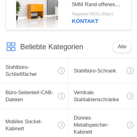
5MM Rand-offenes
Regal-Stahlbüro-
Negotiate MOQ:≥50pcs
Schrank-weiße Fleck-2
KONTAKT
offen
Beliebte Kategorien
Alle
Stahlbüro-
Stahlbüro-Schrank
Schließfächer
Büro-Seitenteil-CAB-
Vertikale
Dateien
Stahlaktenschränke
Dünnes
Mobiles Sockel-
Metallspeicher-
Kabinett
Kabinett