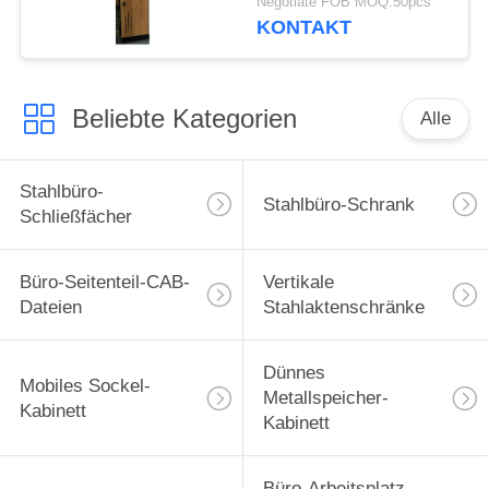
Negotiate FOB MOQ:50pcs
Elegent neue Entwurfs-
KONTAKT
Z
Beliebte Kategorien
Alle
Stahlbüro-
Stahlbüro-Schrank
Schließfächer
Büro-Seitenteil-CAB-
Vertikale
Dateien
Stahlaktenschränke
Dünnes
Mobiles Sockel-
Metallspeicher-
Kabinett
Kabinett
Büro-Arbeitsplatz-