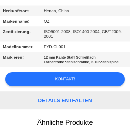
TRETEN
Herkunftsort:
Henan, China
SIE
Markenname:
OZ
MIT
Zertifizierung:
ISO9001:2008, ISO1400:2004, GB/T2009-
2001
UNS
Modellnummer:
FYD-CL001
IN
VERBINDUNG
Markieren:
,
12 mm Kante Stahl Schließfach
,
Farbenfrohe Stahlschränke
6 Tür-Stahlspind
NACHRICHTEN
KONTAKT!
FORDERN
DETAILS ENTFALTEN
SIE
EIN
Ähnliche Produkte
ZITAT