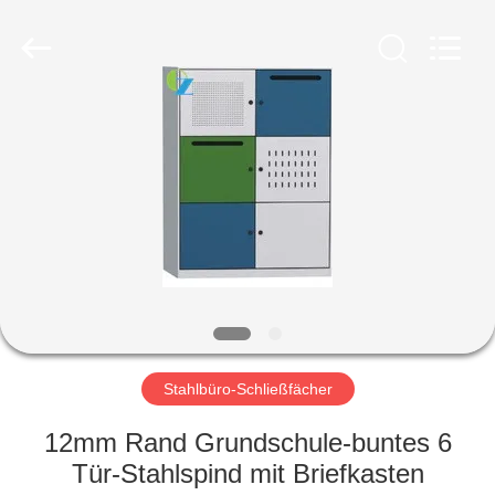
Ouzheng
Trading
Co.
Ltd.
All
Rights
Reserved.
HAUS
PRODUKTE
ÜBER
UNS
FABRIK-
AUSFLUG
Stahlbüro-Schließfächer
12mm Rand Grundschule-buntes 6
QUALITÄTSKONTROLLE
Tür-Stahlspind mit Briefkasten