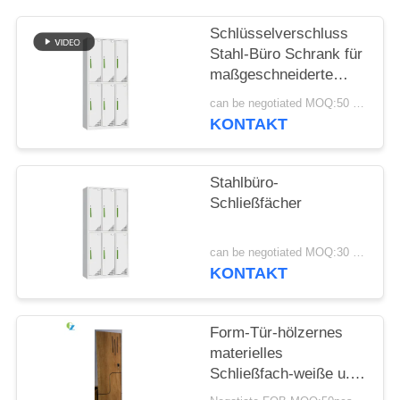
SITEMAP
Schlüsselverschluss
Stahl-Büro Schrank für
maßgeschneiderte
PRIVACY
Büro-Speicherlösungen
can be negotiated MOQ:50 Stück
POLICY
KONTAKT
Stahlbüro-
Schließfächer
can be negotiated MOQ:30 Stück
KONTAKT
Form-Tür-hölzernes
materielles
Schließfach-weiße u.
natürliche Eiche