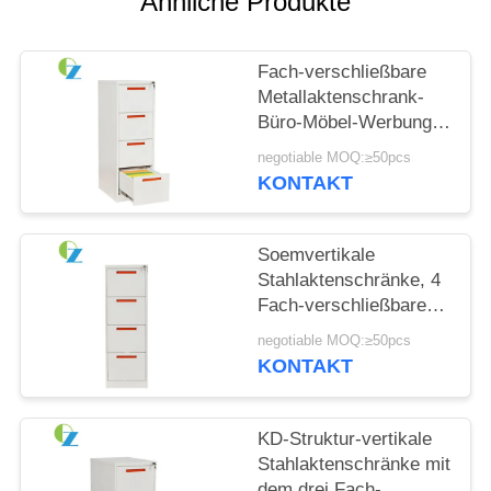
Ähnliche Produkte
SITEMAP
Fach-verschließbare
Metallaktenschrank-
PRIVACY
Büro-Möbel-Werbung
POLICY
der Vertikalen-4
negotiable MOQ:≥50pcs
KONTAKT
Soemvertikale
Stahlaktenschränke, 4
Fach-verschließbares
Aktenspeicherungs-
negotiable MOQ:≥50pcs
Kabinett
KONTAKT
KD-Struktur-vertikale
Stahlaktenschränke mit
dem drei Fach-