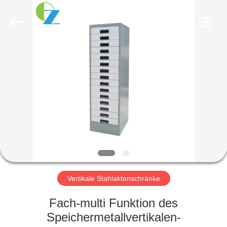
Ouzheng
Trading
Co.
Ltd.
All
Rights
Reserved.
HAUS
PRODUKTE
ÜBER
UNS
FABRIK-
AUSFLUG
Vertikale Stahlaktenschränke
Fach-multi Funktion des
QUALITÄTSKONTROLLE
Speichermetallvertikalen-