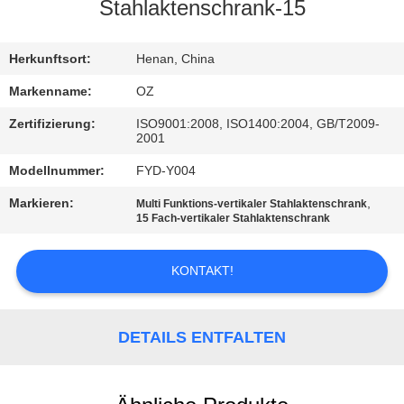
Stahlaktenschrank-15
TRETEN
SIE
Herkunftsort:
Henan, China
MIT
Markenname:
OZ
UNS
Zertifizierung:
ISO9001:2008, ISO1400:2004, GB/T2009-
2001
IN
Modellnummer:
FYD-Y004
VERBINDUNG
Markieren:
,
Multi Funktions-vertikaler Stahlaktenschrank
15 Fach-vertikaler Stahlaktenschrank
NACHRICHTEN
KONTAKT!
FORDERN
SIE
DETAILS ENTFALTEN
EIN
ZITAT