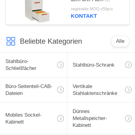
modernen Entwurf
negotiable MOQ:≥50pcs
KONTAKT
Beliebte Kategorien
Alle
Stahlbüro-
Stahlbüro-Schrank
Schließfächer
Büro-Seitenteil-CAB-
Vertikale
Dateien
Stahlaktenschränke
Dünnes
Mobiles Sockel-
Metallspeicher-
Kabinett
Kabinett