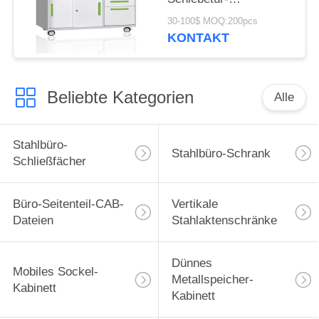
zusammengebauter
30-100$ MOQ:200pcs
Bau
KONTAKT
Beliebte Kategorien
Alle
Stahlbüro-
Stahlbüro-Schrank
Schließfächer
Büro-Seitenteil-CAB-
Vertikale
Dateien
Stahlaktenschränke
Dünnes
Mobiles Sockel-
Metallspeicher-
Kabinett
Kabinett