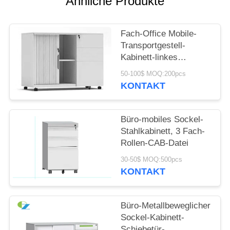
Ähnliche Produkte
SITEMAP
Fach-Office Mobile-
Transportgestell-
PRIVACY
Kabinett-linkes
POLICY
Deutscher Rehau
50-100$ MOQ:200pcs
Tambour des Recht-3
KONTAKT
Tür-Kabinett
Büro-mobiles Sockel-
Stahlkabinett, 3 Fach-
Rollen-CAB-Datei
30-50$ MOQ:500pcs
KONTAKT
Büro-Metallbeweglicher
Sockel-Kabinett-
Schiebetür-