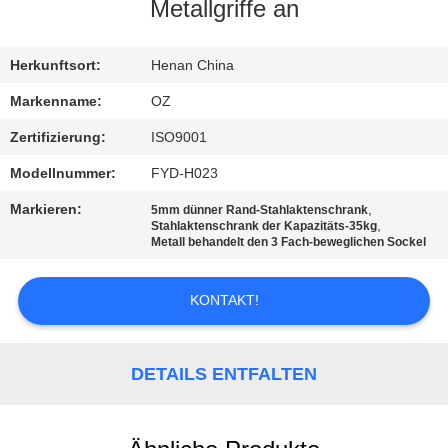
Metallgriffe an
TRETEN
SIE
Herkunftsort:
Henan China
MIT
Markenname:
OZ
UNS
Zertifizierung:
ISO9001
IN
Modellnummer:
FYD-H023
VERBINDUNG
Markieren:
,
5mm dünner Rand-Stahlaktenschrank
,
Stahlaktenschrank der Kapazitäts-35kg
Metall behandelt den 3 Fach-beweglichen Sockel
NACHRICHTEN
KONTAKT!
FORDERN
SIE
DETAILS ENTFALTEN
EIN
ZITAT