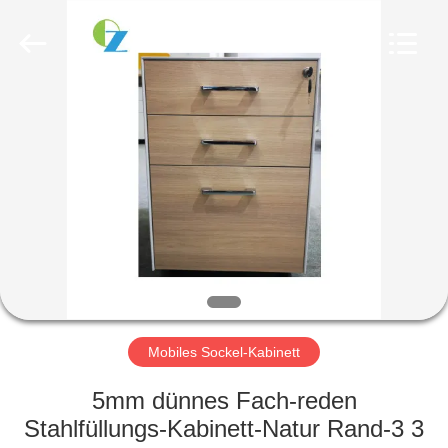
Ouzheng
Trading
Co.
Ltd.
All
Rights
Reserved.
HAUS
PRODUKTE
ÜBER
UNS
FABRIK-
AUSFLUG
Mobiles Sockel-Kabinett
5mm dünnes Fach-reden
QUALITÄTSKONTROLLE
Stahlfüllungs-Kabinett-Natur Rand-3 3