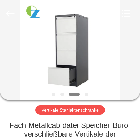
Ouzheng
Trading
Co.
Ltd.
All
Rights
Reserved.
HAUS
PRODUKTE
ÜBER
UNS
FABRIK-
AUSFLUG
Vertikale Stahlaktenschränke
Fach-Metallcab-datei-Speicher-Büro-
QUALITÄTSKONTROLLE
verschließbare Vertikale der