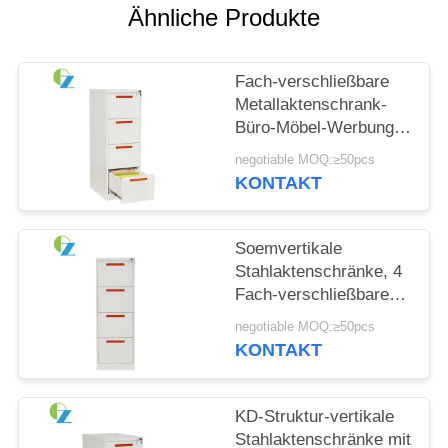
Ähnliche Produkte
SITEMAP
Fach-verschließbare
PRIVACY
Metallaktenschrank-
Büro-Möbel-Werbung
POLICY
der Vertikalen-4
negotiable MOQ:≥50pcs
KONTAKT
Soemvertikale
Stahlaktenschränke, 4
Fach-verschließbares
Aktenspeicherungs-
negotiable MOQ:≥50pcs
Kabinett
KONTAKT
KD-Struktur-vertikale
Stahlaktenschränke mit