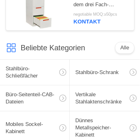
dem drei Fach-
modernen Entwurf
negotiable MOQ:≥50pcs
KONTAKT
Beliebte Kategorien
Alle
Stahlbüro-
Stahlbüro-Schrank
Schließfächer
Büro-Seitenteil-CAB-
Vertikale
Dateien
Stahlaktenschränke
Dünnes
Mobiles Sockel-
Metallspeicher-
Kabinett
Kabinett