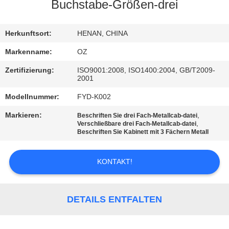
Buchstabe-Größen-drei
TRETEN
SIE
Herkunftsort:
HENAN, CHINA
MIT
Markenname:
OZ
UNS
Zertifizierung:
ISO9001:2008, ISO1400:2004, GB/T2009-
2001
IN
Modellnummer:
FYD-K002
VERBINDUNG
Markieren:
,
Beschriften Sie drei Fach-Metallcab-datei
,
Verschließbare drei Fach-Metallcab-datei
NACHRICHTEN
Beschriften Sie Kabinett mit 3 Fächern Metall
KONTAKT!
FORDERN
SIE
EIN
DETAILS ENTFALTEN
ZITAT