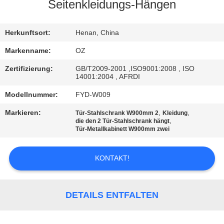
Seitenkleidungs-Hängen
TRETEN
SIE
Herkunftsort:
Henan, China
MIT
Markenname:
OZ
UNS
Zertifizierung:
GB/T2009-2001 ,ISO9001:2008 , ISO
14001:2004 , AFRDI
IN
Modellnummer:
FYD-W009
VERBINDUNG
Markieren:
,
,
Tür-Stahlschrank W900mm 2
Kleidung
,
die den 2 Tür-Stahlschrank hängt
NACHRICHTEN
Tür-Metallkabinett W900mm zwei
KONTAKT!
FORDERN
SIE
EIN
DETAILS ENTFALTEN
ZITAT