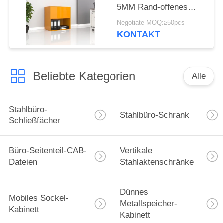
5MM Rand-offenes
Regal-Stahlbüro-
Negotiate MOQ:≥50pcs
Schrank-weiße Fleck-2
KONTAKT
offen
Beliebte Kategorien
Alle
Stahlbüro-
Stahlbüro-Schrank
Schließfächer
Büro-Seitenteil-CAB-
Vertikale
Dateien
Stahlaktenschränke
Dünnes
Mobiles Sockel-
Metallspeicher-
Kabinett
Kabinett