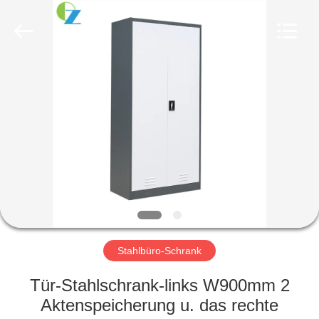
Ouzheng
Trading
Co.
Ltd.
All
Rights
Reserved.
HAUS
PRODUKTE
ÜBER
UNS
FABRIK-
AUSFLUG
Stahlbüro-Schrank
Tür-Stahlschrank-links W900mm 2
QUALITÄTSKONTROLLE
Aktenspeicherung u. das rechte