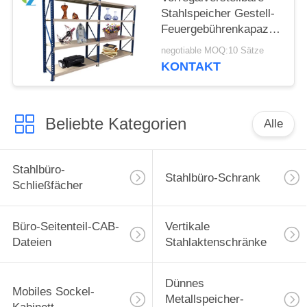
Stahlspeicher Gestell-
Feuergebührenkapazität
150kg/Shelf
negotiable MOQ:10 Sätze
KONTAKT
Beliebte Kategorien
Alle
Stahlbüro-
Stahlbüro-Schrank
Schließfächer
Büro-Seitenteil-CAB-
Vertikale
Dateien
Stahlaktenschränke
Dünnes
Mobiles Sockel-
Metallspeicher-