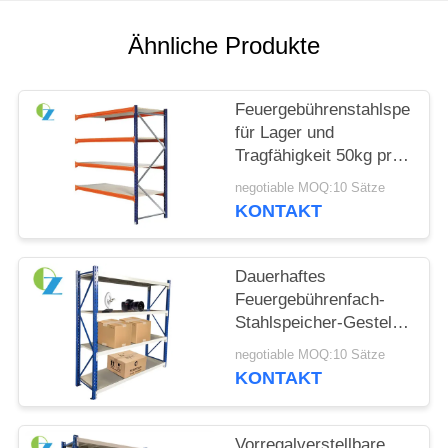
SITEMAP
Ähnliche Produkte
PRIVACY
Feuergebührenstahlspeicher
POLICY
für Lager und
Tragfähigkeit 50kg pro
Regal
negotiable MOQ:10 Sätze
KONTAKT
Dauerhaftes
Feuergebührenfach-
Stahlspeicher-Gestell,
materielles Metalllager
negotiable MOQ:10 Sätze
KONTAKT
Vorregalverstellbare