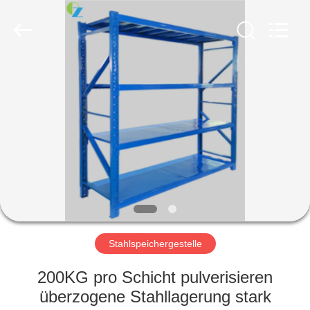
Ouzheng
Trading
Co.
Ltd.
All
Rights
Reserved.
HAUS
PRODUKTE
ÜBER
UNS
FABRIK-
AUSFLUG
Stahlspeichergestelle
200KG pro Schicht pulverisieren
QUALITÄTSKONTROLLE
überzogene Stahllagerung stark