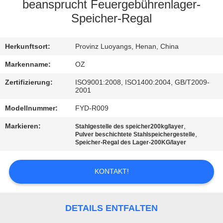
beansprucht Feuergebührenlager-
TRETEN
Speicher-Regal
SIE
Herkunftsort:
Provinz Luoyangs, Henan, China
MIT
UNS
Markenname:
OZ
IN
Zertifizierung:
ISO9001:2008, ISO1400:2004, GB/T2009-
2001
VERBINDUNG
Modellnummer:
FYD-R009
Markieren:
,
Stahlgestelle des speicher200kg/layer
NACHRICHTEN
,
Pulver beschichtete Stahlspeichergestelle
Speicher-Regal des Lager-200KG/layer
FORDERN
KONTAKT!
SIE
EIN
DETAILS ENTFALTEN
ZITAT