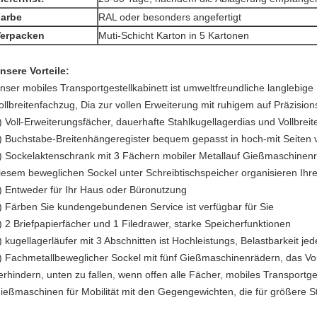
arbe
RAL oder besonders angefertigt
erpacken
Muti-Schicht Karton in 5 Kartonen
nsere Vorteile:
nser mobiles Transportgestellkabinett ist umweltfreundliche langlebige
ollbreitenfachzug, Dia zur vollen Erweiterung mit ruhigem auf Präzision
) Voll-Erweiterungsfächer, dauerhafte Stahlkugellagerdias und Vollbreit
) Buchstabe-Breitenhängeregister bequem gepasst in hoch-mit Seiten
) Sockelaktenschrank mit 3 Fächern mobiler Metallauf Gießmaschinenr
iesem beweglichen Sockel unter Schreibtischspeicher organisieren Ihr
) Entweder für Ihr Haus oder Büronutzung
) Färben Sie kundengebundenen Service ist verfügbar für Sie
) 2 Briefpapierfächer und 1 Filedrawer, starke Speicherfunktionen
) kugellagerläufer mit 3 Abschnitten ist Hochleistungs, Belastbarkeit j
) Fachmetallbeweglicher Sockel mit fünf Gießmaschinenrädern, das Vord
erhindern, unten zu fallen, wenn offen alle Fächer, mobiles Transportgest
ießmaschinen für Mobilität mit den Gegengewichten, die für größere Sta