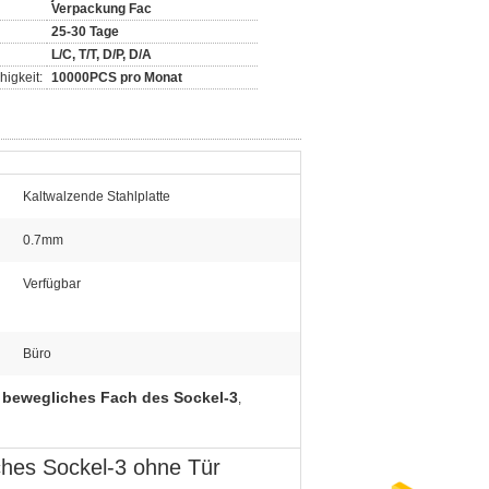
Verpackung Fac
25-30 Tage
L/C, T/T, D/P, D/A
igkeit:
10000PCS pro Monat
Kaltwalzende Stahlplatte
0.7mm
Verfügbar
:
Büro
 bewegliches Fach des Sockel-3
,
ches Sockel-3 ohne Tür