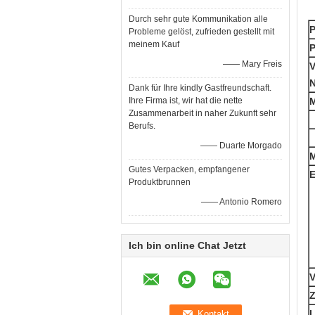
Durch sehr gute Kommunikation alle
P
Probleme gelöst, zufrieden gestellt mit
meinem Kauf
—— Mary Freis
V
Dank für Ihre kindly Gastfreundschaft.
Ihre Firma ist, wir hat die nette
M
Zusammenarbeit in naher Zukunft sehr
Berufs.
—— Duarte Morgado
M
Gutes Verpacken, empfangener
E
Produktbrunnen
—— Antonio Romero
Ich bin online Chat Jetzt
V
L