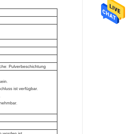
äche: Pulverbeschichtung
sein.
hluss ist verfügbar.
.
nnehmbar.
 worden ist.