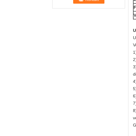
F
V
U
U
V
1
2
3
d
4
5
6
7
8
v
G