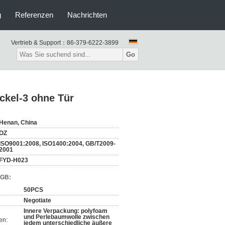
g
Referenzen
Nachrichten
Vertrieb & Support：
86-379-6222-3899
Go
ckel-3 ohne Tür
Henan, China
OZ
ISO9001:2008, ISO1400:2004, GB/T2009-
2001
FYD-H023
AGB:
50PCS
Negotiate
Innere Verpackung: polyfoam
und Perlebaumwolle zwischen
en:
jedem unterschiedliche äußere