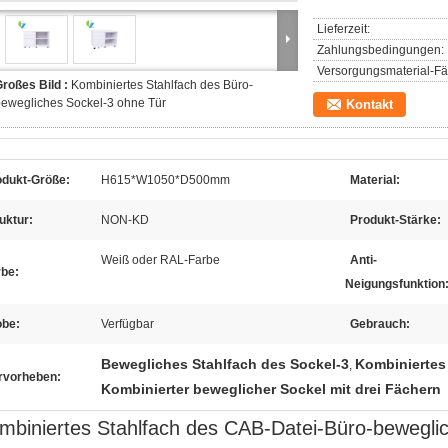
Lieferzeit:
Zahlungsbedingungen:
Versorgungsmaterial-Fäh
roßes Bild :
Kombiniertes Stahlfach des Büro-
ewegliches Sockel-3 ohne Tür
Kontakt
odukt-Größe:
H615*W1050*D500mm
Material:
uktur:
NON-KD
Produkt-Stärke:
Weiß oder RAL-Farbe
Anti-
rbe:
Neigungsfunktion
obe:
Verfügbar
Gebrauch:
Bewegliches Stahlfach des Sockel-3
Kombiniertes
,
rvorheben:
Kombinierter beweglicher Sockel mit drei Fächern
mbiniertes Stahlfach des CAB-Datei-Büro-bewegli