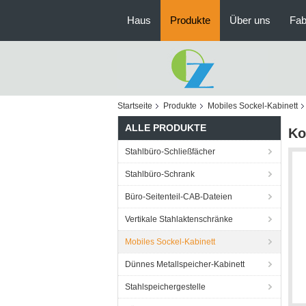
Haus
Produkte
Über uns
Fab
Startseite
Produkte
Mobiles Sockel-Kabinett
ALLE PRODUKTE
Ko
Stahlbüro-Schließfächer
Stahlbüro-Schrank
Büro-Seitenteil-CAB-Dateien
Vertikale Stahlaktenschränke
Mobiles Sockel-Kabinett
Dünnes Metallspeicher-Kabinett
Stahlspeichergestelle