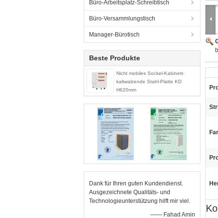
Büro-Arbeitsplatz-Schreibtisch
Büro-Versammlungstisch
Manager-Bürotisch
G
b
Beste Produkte
Nicht mobiles Sockel-Kabinett-
kaltwalzende Stahl-Platte KD
Pr
H620mm
Str
Fa
Pr
Dank für Ihren guten Kundendienst.
He
Ausgezeichnete Qualitäts- und
Technologieunterstützung hilft mir viel.
Ko
—— Fahad Amin