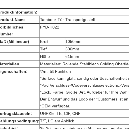
roduktinformation:
Produkt-Name
Tambour-Tür-Transportgestell
orbildliches
FYD-H022
Number
aß (Millimeter)
Breit
1050mm
Tief
500mm
Höhe
615mm
aterialien
Materialien: Rollende Stahlblech Colding Oberfl
igenschaften:
*Anti-tilt Funktion
*Surface kann glatt, sandig oder Beschaffenheit 
*Pad Verschluss-/Codeverschluss/electronic-Versc
*Lock, Farbe, Größe, Art, Aufkleber für Ihre Wahl
Der Entwurf und das Logo der *Customers ist a
*OEM verfügbar.
ertragsklauseln:
UHRKETTE, CIF, CNF
Zahlungsbedingung:
T/T, LC am Anblick
ieferfrist:
25-30 Tage, nachdem die Ablagerung empfangen