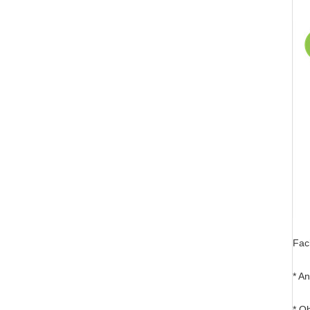
Fac
* A
* O