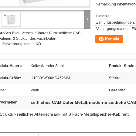
Verpackung Information
Lieferzeit:
Zahlungsbedingungen:
Versorgungsmaterial-Fäh
roßes Bild :
Verschließbares Büro-seitliche CAB-
ateien, 3 Struktur des Fach-Datei-
Kontakt
Aufbewahrungsmöbel-KD
dukt-Material:
Kaltwalzender Stahl
Produkt-Struktu
odukt-Größe:
H1030*W900*D452MM
Stärke:
rbe:
Weiß
Garantie:
seitliches CAB-Datei-Metall
moderne seitliche CAB
rvorheben:
,
Struktur-seitlicher Aktenschrank mit 3 Fach-Metallspeicher-Kabinett