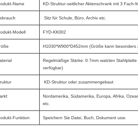
rodukt-Name
KD-Struktur-seitlicher Aktenschrank mit 3 Fach-M
ebrauch
Sitz für Schule, Büro, Archiv etc.
rodukt-Modell
FYD-KK002
röße
H1030*W900*D452mm (Größe kann besonders an
terial
Regelmäßige Stärke: 0.7mm walzten Stahlplatte k
verfügbar)
truktur
KD-Struktur oder zusammengebaut
arkt:
Nordamerika, Südamerika, Europa, Afrika, Ozeani
etc.
rodukt-Funktion
Speichern Sie Datei, Buch, Dokument usw.