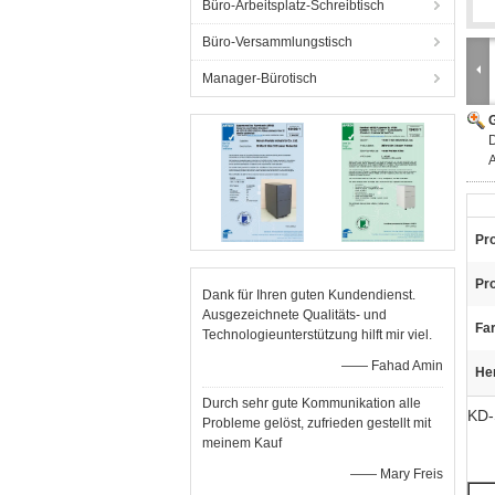
Büro-Arbeitsplatz-Schreibtisch
Büro-Versammlungstisch
Manager-Bürotisch
G
D
Pro
Pr
Dank für Ihren guten Kundendienst.
Ausgezeichnete Qualitäts- und
Fa
Technologieunterstützung hilft mir viel.
—— Fahad Amin
He
Durch sehr gute Kommunikation alle
KD-
Probleme gelöst, zufrieden gestellt mit
meinem Kauf
—— Mary Freis