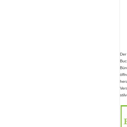
Der 
Buc
Bür
öff
her
Ver
sti