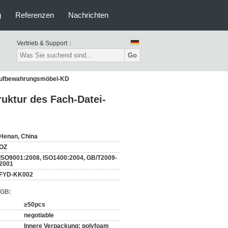
g
Referenzen
Nachrichten
Vertrieb & Support：
Go
i-Aufbewahrungsmöbel-KD
ruktur des Fach-Datei-
Henan, China
OZ
ISO9001:2008, ISO1400:2004, GB/T2009-
2001
FYD-KK002
AGB:
≥50pcs
negotiable
Innere Verpackung: polyfoam