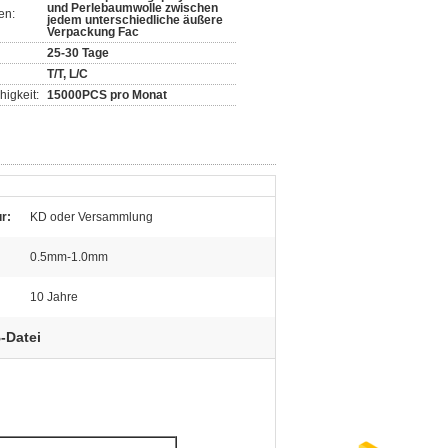
und Perlebaumwolle zwischen
en:
jedem unterschiedliche äußere
Verpackung Fac
25-30 Tage
T/T, L/C
igkeit:
15000PCS pro Monat
r:
KD oder Versammlung
0.5mm-1.0mm
10 Jahre
-Datei