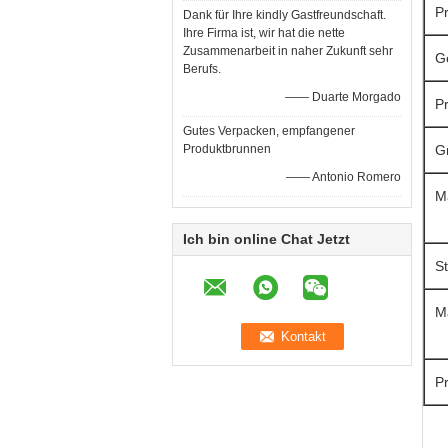
P
Dank für Ihre kindly Gastfreundschaft.
Ihre Firma ist, wir hat die nette
Zusammenarbeit in naher Zukunft sehr
G
Berufs.
—— Duarte Morgado
P
Gutes Verpacken, empfangener
Produktbrunnen
G
—— Antonio Romero
Ma
Ich bin online Chat Jetzt
S
M
P