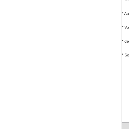
* A
* Ve
* d
* S