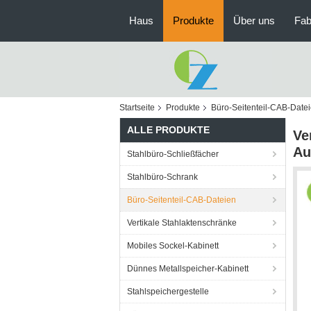
Haus
Produkte
Über uns
Fab
Startseite
Produkte
Büro-Seitenteil-CAB-Date
ALLE PRODUKTE
Ve
Au
Stahlbüro-Schließfächer
Stahlbüro-Schrank
Büro-Seitenteil-CAB-Dateien
Vertikale Stahlaktenschränke
Mobiles Sockel-Kabinett
Dünnes Metallspeicher-Kabinett
Stahlspeichergestelle