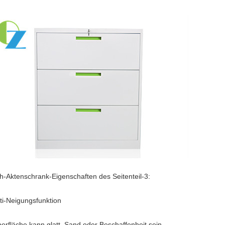
h-Aktenschrank-Eigenschaften des Seitenteil-3:
nti-Neigungsfunktion
berfläche kann glatt, Sand oder Beschaffenheit sein.