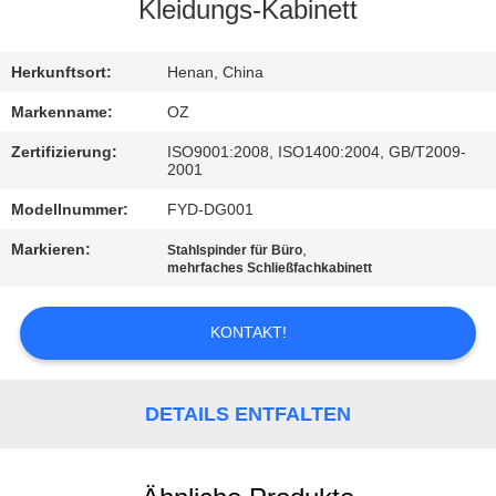
Kleidungs-Kabinett
TRETEN
SIE
Herkunftsort:
Henan, China
MIT
Markenname:
OZ
UNS
Zertifizierung:
ISO9001:2008, ISO1400:2004, GB/T2009-
2001
IN
Modellnummer:
FYD-DG001
VERBINDUNG
Markieren:
,
Stahlspinder für Büro
mehrfaches Schließfachkabinett
NACHRICHTEN
KONTAKT!
FORDERN
SIE
DETAILS ENTFALTEN
EIN
ZITAT