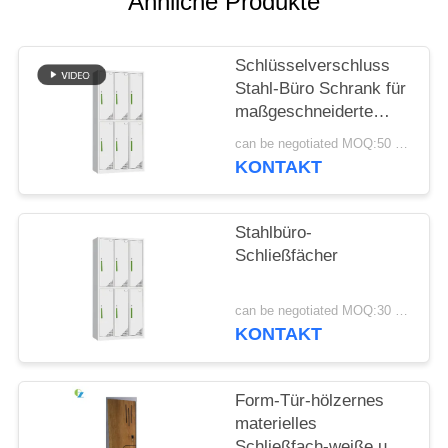
Ähnliche Produkte
SITEMAP
Schlüsselverschluss
Stahl-Büro Schrank für
PRIVACY
maßgeschneiderte
POLICY
Büro-Speicherlösungen
can be negotiated MOQ:50 Stück
KONTAKT
Stahlbüro-
Schließfächer
can be negotiated MOQ:30 Stück
KONTAKT
Form-Tür-hölzernes
materielles
Schließfach-weiße u.