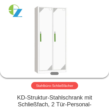
Ouzheng
Trading
Co.
Ltd.
All
Rights
Reserved.
HAUS
PRODUKTE
ÜBER
UNS
FABRIK-
AUSFLUG
Stahlbüro-Schließfächer
KD-Struktur-Stahlschrank mit
QUALITÄTSKONTROLLE
Schließfach, 2 Tür-Personal-