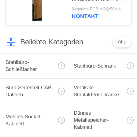
natürliche Eiche
Negotiate FOB MOQ:50pcs
Elegent neue Entwurfs-
KONTAKT
Z
Beliebte Kategorien
Alle
Stahlbüro-
Stahlbüro-Schrank
Schließfächer
Büro-Seitenteil-CAB-
Vertikale
Dateien
Stahlaktenschränke
Dünnes
Mobiles Sockel-
Metallspeicher-
Kabinett
Kabinett