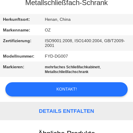
Metallschließfach-Schrank
TRETEN
SIE
Herkunftsort:
Henan, China
MIT
Markenname:
OZ
UNS
Zertifizierung:
ISO9001:2008, ISO1400:2004, GB/T2009-
2001
IN
Modellnummer:
FYD-DG007
VERBINDUNG
Markieren:
,
mehrfaches Schließfachkabinett
Metallschließfachschrank
NACHRICHTEN
KONTAKT!
FORDERN
SIE
DETAILS ENTFALTEN
EIN
ZITAT