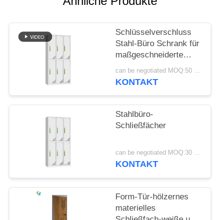
Ähnliche Produkte
SITEMAP
Schlüsselverschluss
Stahl-Büro Schrank für
PRIVACY
maßgeschneiderte
POLICY
Büro-Speicherlösungen
can be negotiated MOQ:50 Stück
KONTAKT
Stahlbüro-
Schließfächer
can be negotiated MOQ:30 Stück
KONTAKT
Form-Tür-hölzernes
materielles
Schließfach-weiße u.