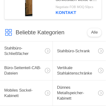
natürliche Eiche
Negotiate FOB MOQ:50pcs
Elegent neue Entwurfs-
KONTAKT
Z
Beliebte Kategorien
Alle
Stahlbüro-
Stahlbüro-Schrank
Schließfächer
Büro-Seitenteil-CAB-
Vertikale
Dateien
Stahlaktenschränke
Dünnes
Mobiles Sockel-
Metallspeicher-
Kabinett
Kabinett