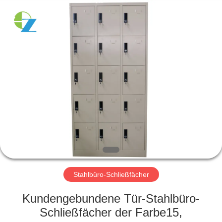
Ouzheng
Trading
Co.
Ltd.
All
Rights
Reserved.
HAUS
PRODUKTE
ÜBER
UNS
FABRIK-
AUSFLUG
Stahlbüro-Schließfächer
Kundengebundene Tür-Stahlbüro-
QUALITÄTSKONTROLLE
Schließfächer der Farbe15,