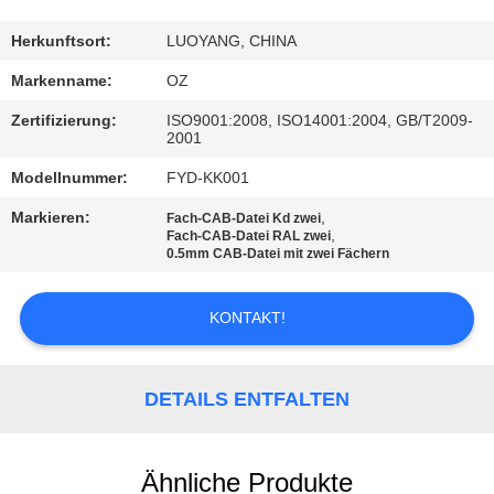
TRETEN
Herkunftsort:
LUOYANG, CHINA
SIE
Markenname:
OZ
MIT
Zertifizierung:
ISO9001:2008, ISO14001:2004, GB/T2009-
2001
UNS
Modellnummer:
FYD-KK001
IN
VERBINDUNG
Markieren:
,
Fach-CAB-Datei Kd zwei
,
Fach-CAB-Datei RAL zwei
0.5mm CAB-Datei mit zwei Fächern
NACHRICHTEN
KONTAKT!
FORDERN
SIE
DETAILS ENTFALTEN
EIN
ZITAT
Ähnliche Produkte