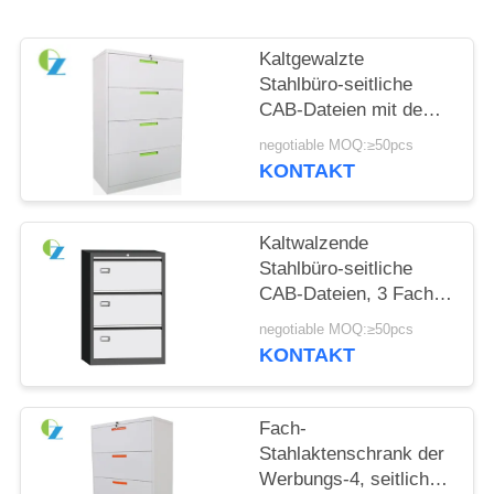
SITEMAP
Kaltgewalzte
Stahlbüro-seitliche
PRIVACY
CAB-Dateien mit dem 4
Fach-modernen
POLICY
negotiable MOQ:≥50pcs
Entwurf
KONTAKT
Kaltwalzende
Stahlbüro-seitliche
CAB-Dateien, 3 Fach-
Stahl-CAB-Datei
negotiable MOQ:≥50pcs
KONTAKT
Fach-
Stahlaktenschrank der
Werbungs-4, seitlicher