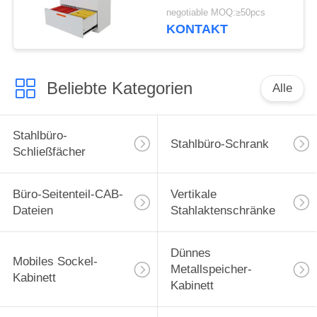
Aktenspeicherungs-
negotiable MOQ:≥50pcs
Kabinett-Staub-Beweis
KONTAKT
Beliebte Kategorien
Alle
Stahlbüro-
Stahlbüro-Schrank
Schließfächer
Büro-Seitenteil-CAB-
Vertikale
Dateien
Stahlaktenschränke
Dünnes
Mobiles Sockel-
Metallspeicher-
Kabinett
Kabinett