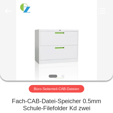
Ouzheng
Trading
Co.
Ltd.
All
Rights
Reserved.
HAUS
PRODUKTE
ÜBER
UNS
FABRIK-
AUSFLUG
Büro-Seitenteil-CAB-Dateien
Fach-CAB-Datei-Speicher 0.5mm
QUALITÄTSKONTROLLE
Schule-Filefolder Kd zwei