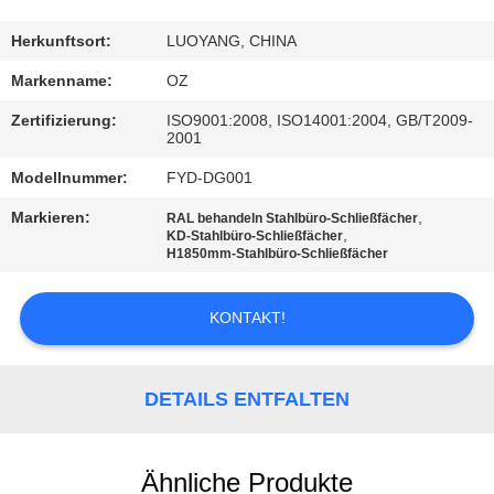
TRETEN
Herkunftsort:
LUOYANG, CHINA
SIE
Markenname:
OZ
MIT
Zertifizierung:
ISO9001:2008, ISO14001:2004, GB/T2009-
2001
UNS
Modellnummer:
FYD-DG001
IN
VERBINDUNG
Markieren:
,
RAL behandeln Stahlbüro-Schließfächer
,
KD-Stahlbüro-Schließfächer
H1850mm-Stahlbüro-Schließfächer
NACHRICHTEN
KONTAKT!
FORDERN
SIE
DETAILS ENTFALTEN
EIN
ZITAT
Ähnliche Produkte