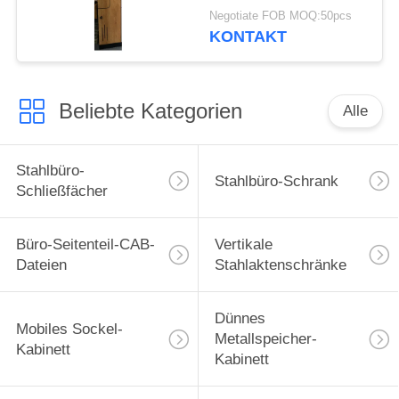
natürliche Eiche
Negotiate FOB MOQ:50pcs
Elegent neue Entwurfs-
KONTAKT
Z
Beliebte Kategorien
Alle
Stahlbüro-
Stahlbüro-Schrank
Schließfächer
Büro-Seitenteil-CAB-
Vertikale
Dateien
Stahlaktenschränke
Dünnes
Mobiles Sockel-
Metallspeicher-
Kabinett
Kabinett