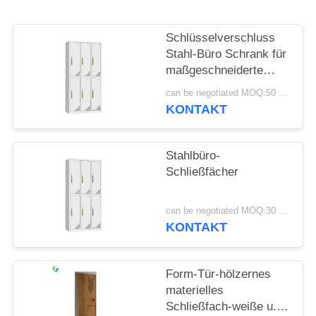
SITEMAP
Schlüsselverschluss
Stahl-Büro Schrank für
PRIVACY
maßgeschneiderte
Büro-Speicherlösungen
POLICY
can be negotiated MOQ:50 Stück
KONTAKT
Stahlbüro-
Schließfächer
can be negotiated MOQ:30 Stück
KONTAKT
Form-Tür-hölzernes
materielles
Schließfach-weiße u.