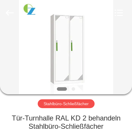
Ouzheng
Trading
Co.
Ltd.
All
Rights
Reserved.
HAUS
PRODUKTE
ÜBER
UNS
FABRIK-
AUSFLUG
Stahlbüro-Schließfächer
Tür-Turnhalle RAL KD 2 behandeln
QUALITÄTSKONTROLLE
Stahlbüro-Schließfächer