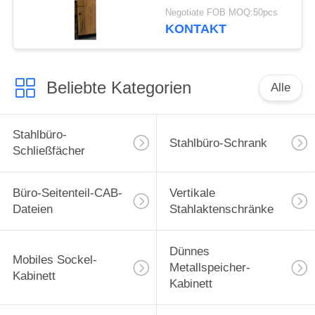
natürliche Eiche
Negotiate FOB MOQ:50pcs
Elegent neue Entwurfs-
KONTAKT
Z
Beliebte Kategorien
Alle
Stahlbüro-
Stahlbüro-Schrank
Schließfächer
Büro-Seitenteil-CAB-
Vertikale
Dateien
Stahlaktenschränke
Dünnes
Mobiles Sockel-
Metallspeicher-
Kabinett
Kabinett