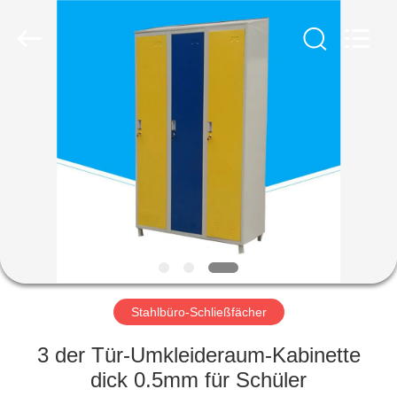
Ouzheng
Trading
Co.
Ltd.
All
Rights
Reserved.
HAUS
PRODUKTE
ÜBER
UNS
FABRIK-
AUSFLUG
Stahlbüro-Schließfächer
3 der Tür-Umkleideraum-Kabinette
QUALITÄTSKONTROLLE
dick 0.5mm für Schüler