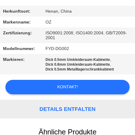
TRETEN
Herkunftsort:
Henan, China
SIE
Markenname:
OZ
MIT
Zertifizierung:
ISO9001:2008, ISO1400:2004, GB/T2009-
2001
UNS
Modellnummer:
FYD-DG002
IN
VERBINDUNG
Markieren:
,
Dick 0.5mm Umkleideraum-Kabinette
,
Dick 0.8mm Umkleideraum-Kabinette
Dick 0.5mm Metalllagerschrankkabinett
NACHRICHTEN
KONTAKT!
FORDERN
SIE
DETAILS ENTFALTEN
EIN
ZITAT
Ähnliche Produkte