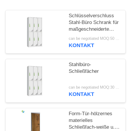
SITEMAP
Schlüsselverschluss
Stahl-Büro Schrank für
PRIVACY
maßgeschneiderte
Büro-Speicherlösungen
POLICY
can be negotiated MOQ:50 Stück
KONTAKT
Stahlbüro-
Schließfächer
can be negotiated MOQ:30 Stück
KONTAKT
Form-Tür-hölzernes
materielles
Schließfach-weiße u.