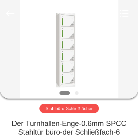
Ouzheng
Trading
Co.
Ltd.
All
Rights
Reserved.
HAUS
PRODUKTE
ÜBER
UNS
FABRIK-
AUSFLUG
Stahlbüro-Schließfächer
Der Turnhallen-Enge-0.6mm SPCC
QUALITÄTSKONTROLLE
Stahltür büro-der Schließfach-6