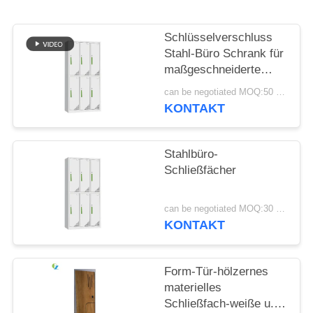
SITEMAP
Schlüsselverschluss
Stahl-Büro Schrank für
PRIVACY
maßgeschneiderte
Büro-Speicherlösungen
POLICY
can be negotiated MOQ:50 Stück
KONTAKT
Stahlbüro-
Schließfächer
can be negotiated MOQ:30 Stück
KONTAKT
Form-Tür-hölzernes
materielles
Schließfach-weiße u.