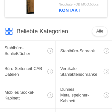
natürliche Eiche
Negotiate FOB MOQ:50pcs
Elegent neue Entwurfs-
KONTAKT
Z
Beliebte Kategorien
Alle
Stahlbüro-
Stahlbüro-Schrank
Schließfächer
Büro-Seitenteil-CAB-
Vertikale
Dateien
Stahlaktenschränke
Dünnes
Mobiles Sockel-
Metallspeicher-
Kabinett
Kabinett