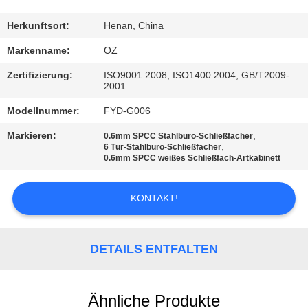
TRETEN
Herkunftsort:
Henan, China
SIE
Markenname:
OZ
MIT
Zertifizierung:
ISO9001:2008, ISO1400:2004, GB/T2009-
2001
UNS
Modellnummer:
FYD-G006
IN
VERBINDUNG
Markieren:
,
0.6mm SPCC Stahlbüro-Schließfächer
,
6 Tür-Stahlbüro-Schließfächer
0.6mm SPCC weißes Schließfach-Artkabinett
NACHRICHTEN
KONTAKT!
FORDERN
SIE
DETAILS ENTFALTEN
EIN
ZITAT
Ähnliche Produkte