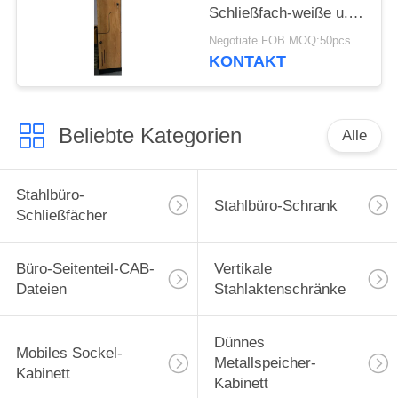
Schließfach-weiße u.
natürliche Eiche
Negotiate FOB MOQ:50pcs
Elegent neue Entwurfs-
KONTAKT
Z
Beliebte Kategorien
Alle
Stahlbüro-
Stahlbüro-Schrank
Schließfächer
Büro-Seitenteil-CAB-
Vertikale
Dateien
Stahlaktenschränke
Dünnes
Mobiles Sockel-
Metallspeicher-
Kabinett
Kabinett