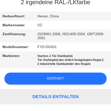
2 irgendeine RAL-/LKfarbe
TRETEN
SIE
Herkunftsort:
Henan, China
MIT
Markenname:
OZ
UNS
Zertifizierung:
ISO9001:2008, ISO1400:2004, GB/T2009-
2001
IN
Modellnummer:
FYD-DG001
VERBINDUNG
Markieren:
,
Starkes 2 Tür-Stahlspind
,
Tür-Stahlspind des örtlich festgelegten Regal-2
NACHRICHTEN
2 industrielle Stahlspinder des Regals
KONTAKT!
FORDERN
SIE
EIN
DETAILS ENTFALTEN
ZITAT