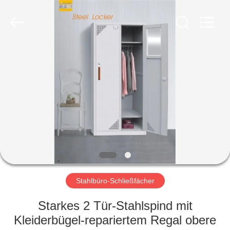
Ouzheng
Trading
Co.
Ltd.
All
Rights
Reserved.
HAUS
PRODUKTE
ÜBER
UNS
FABRIK-
AUSFLUG
Stahlbüro-Schließfächer
Starkes 2 Tür-Stahlspind mit
QUALITÄTSKONTROLLE
Kleiderbügel-repariertem Regal obere