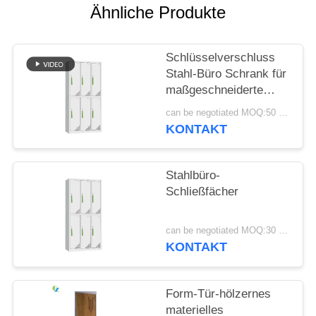
Ähnliche Produkte
SITEMAP
Schlüsselverschluss
PRIVACY
Stahl-Büro Schrank für
maßgeschneiderte
POLICY
Büro-Speicherlösungen
can be negotiated MOQ:50 Stück
KONTAKT
Stahlbüro-
Schließfächer
can be negotiated MOQ:30 Stück
KONTAKT
Form-Tür-hölzernes
materielles