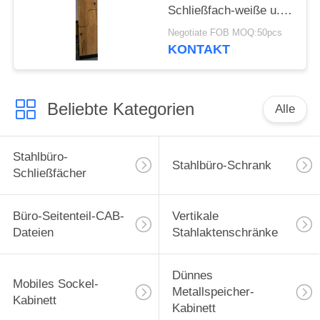
Schließfach-weiße u.
natürliche Eiche
Negotiate FOB MOQ:50pcs
Elegent neue Entwurfs-
KONTAKT
Z
Beliebte Kategorien
Alle
Stahlbüro-
Stahlbüro-Schrank
Schließfächer
Büro-Seitenteil-CAB-
Vertikale
Dateien
Stahlaktenschränke
Dünnes
Mobiles Sockel-
Metallspeicher-
Kabinett
Kabinett