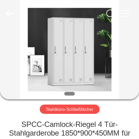
Ouzheng
Trading
Co.
Ltd.
All
Rights
Reserved.
HAUS
PRODUKTE
ÜBER
UNS
FABRIK-
AUSFLUG
Stahlbüro-Schließfächer
SPCC-Camlock-Riegel 4 Tür-
QUALITÄTSKONTROLLE
Stahlgarderobe 1850*900*450MM für