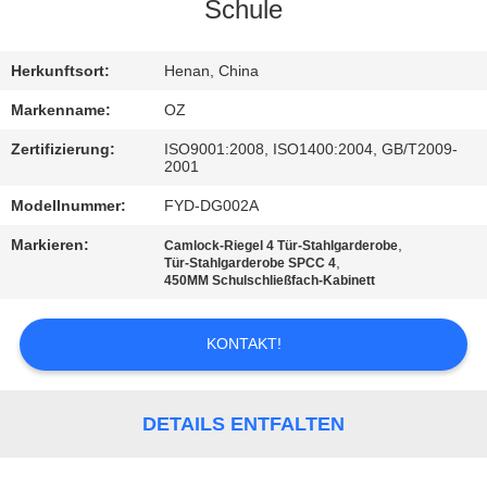
Schule
TRETEN
SIE
Herkunftsort:
Henan, China
MIT
Markenname:
OZ
UNS
Zertifizierung:
ISO9001:2008, ISO1400:2004, GB/T2009-
2001
IN
Modellnummer:
FYD-DG002A
VERBINDUNG
Markieren:
,
Camlock-Riegel 4 Tür-Stahlgarderobe
,
Tür-Stahlgarderobe SPCC 4
NACHRICHTEN
450MM Schulschließfach-Kabinett
KONTAKT!
FORDERN
SIE
EIN
DETAILS ENTFALTEN
ZITAT