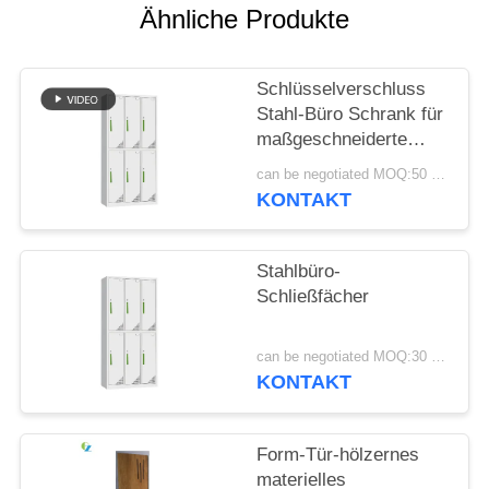
Ähnliche Produkte
SITEMAP
Schlüsselverschluss
PRIVACY
Stahl-Büro Schrank für
maßgeschneiderte
POLICY
Büro-Speicherlösungen
can be negotiated MOQ:50 Stück
KONTAKT
Stahlbüro-
Schließfächer
can be negotiated MOQ:30 Stück
KONTAKT
Form-Tür-hölzernes
materielles