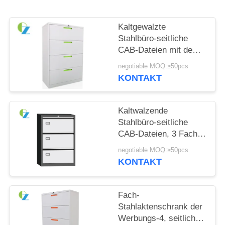
SITEMAP
Kaltgewalzte
Stahlbüro-seitliche
PRIVACY
CAB-Dateien mit dem 4
Fach-modernen
POLICY
negotiable MOQ:≥50pcs
Entwurf
KONTAKT
Kaltwalzende
Stahlbüro-seitliche
CAB-Dateien, 3 Fach-
Stahl-CAB-Datei
negotiable MOQ:≥50pcs
KONTAKT
Fach-
Stahlaktenschrank der
Werbungs-4, seitlicher