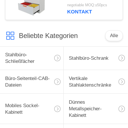
Aktenspeicherungs-
negotiable MOQ:≥50pcs
Kabinett-Staub-Beweis
KONTAKT
Beliebte Kategorien
Alle
Stahlbüro-
Stahlbüro-Schrank
Schließfächer
Büro-Seitenteil-CAB-
Vertikale
Dateien
Stahlaktenschränke
Dünnes
Mobiles Sockel-
Metallspeicher-
Kabinett
Kabinett