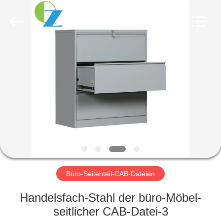
Ouzheng
Trading
Co.
Ltd.
All
Rights
Reserved.
HAUS
PRODUKTE
ÜBER
UNS
FABRIK-
AUSFLUG
Büro-Seitenteil-CAB-Dateien
Handelsfach-Stahl der büro-Möbel-
QUALITÄTSKONTROLLE
seitlicher CAB-Datei-3