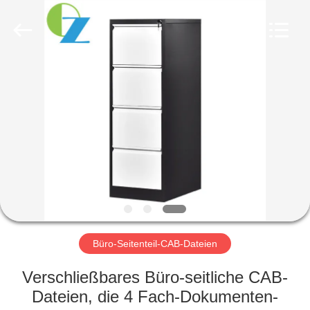
Ouzheng
Trading
Co.
Ltd.
All
Rights
Reserved.
HAUS
PRODUKTE
ÜBER
UNS
FABRIK-
AUSFLUG
Büro-Seitenteil-CAB-Dateien
Verschließbares Büro-seitliche CAB-
QUALITÄTSKONTROLLE
Dateien, die 4 Fach-Dokumenten-