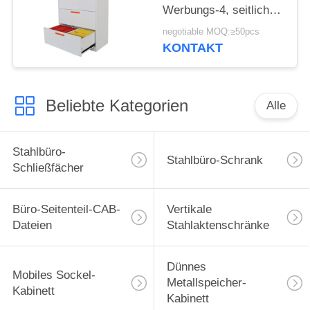
Werbungs-4, seitlicher
Aktenspeicherungs-
negotiable MOQ:≥50pcs
Kabinett-Staub-Beweis
KONTAKT
Beliebte Kategorien
Alle
Stahlbüro-
Stahlbüro-Schrank
Schließfächer
Büro-Seitenteil-CAB-
Vertikale
Dateien
Stahlaktenschränke
Dünnes
Mobiles Sockel-
Metallspeicher-
Kabinett
Kabinett