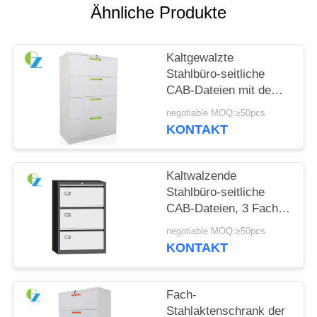
Ähnliche Produkte
SITEMAP
Kaltgewalzte
PRIVACY
Stahlbüro-seitliche
CAB-Dateien mit dem 4
POLICY
Fach-modernen
negotiable MOQ:≥50pcs
Entwurf
KONTAKT
Kaltwalzende
Stahlbüro-seitliche
CAB-Dateien, 3 Fach-
Stahl-CAB-Datei
negotiable MOQ:≥50pcs
KONTAKT
Fach-
Stahlaktenschrank der