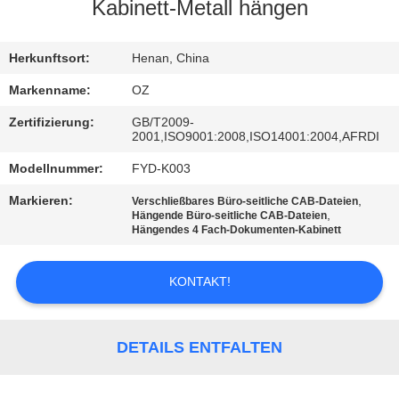
Kabinett-Metall hängen
TRETEN
SIE
Herkunftsort:
Henan, China
MIT
Markenname:
OZ
UNS
Zertifizierung:
GB/T2009-
2001,ISO9001:2008,ISO14001:2004,AFRDI
IN
Modellnummer:
FYD-K003
VERBINDUNG
Markieren:
,
Verschließbares Büro-seitliche CAB-Dateien
,
Hängende Büro-seitliche CAB-Dateien
NACHRICHTEN
Hängendes 4 Fach-Dokumenten-Kabinett
KONTAKT!
FORDERN
SIE
EIN
DETAILS ENTFALTEN
ZITAT