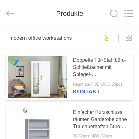
Ouzheng
Trading
Co.
Produkte
Ltd.
All
Rights
Reserved.
HAUS
modern office workstations
PRODUKTE
Doppelte Tür-Stahlbüro-
Schließfächer mit
ÜBER
Spiegel-
UNS
Handelsmetallspeicher-
Negotiate FOB MOQ:50pcs
Schrank
KONTAKT
FABRIK-
AUSFLUG
Einfacher Kurzschluss
räumen Garderobe ohne
Tür-dauerhaften Büro-
QUALITÄTSKONTROLLE
Aktenschrank auf
20-50pcs MOQ:50pcs