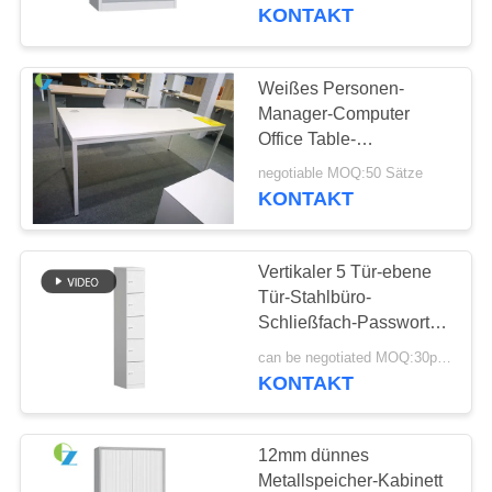
KONTAKT
TRETEN
SIE
Weißes Personen-
MIT
Manager-Computer
Office Table-
UNS
übersichtliches Design
negotiable MOQ:50 Sätze
IN
KONTAKT
VERBINDUNG
Vertikaler 5 Tür-ebene
NACHRICHTEN
Tür-Stahlbüro-
Schließfach-Passwort-
Verschluss
FORDERN
can be negotiated MOQ:30pcs
KONTAKT
SIE
EIN
12mm dünnes
ZITAT
Metallspeicher-Kabinett