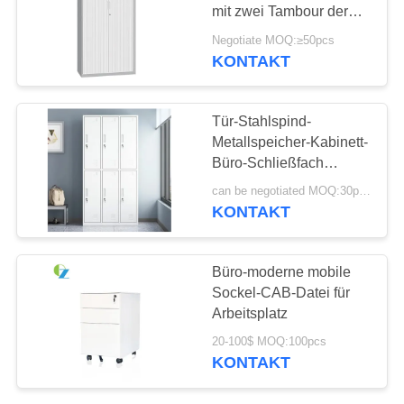
mit zwei Tambour der
SITEMAP
Tür
Negotiate MOQ:≥50pcs
H1850*W900*D400mm
KONTAKT
PRIVACY
POLICY
Tür-Stahlspind-
Metallspeicher-Kabinett-
Büro-Schließfach
Almirah D450mm SPCC
can be negotiated MOQ:30pcs
6
KONTAKT
Büro-moderne mobile
Sockel-CAB-Datei für
Arbeitsplatz
20-100$ MOQ:100pcs
KONTAKT